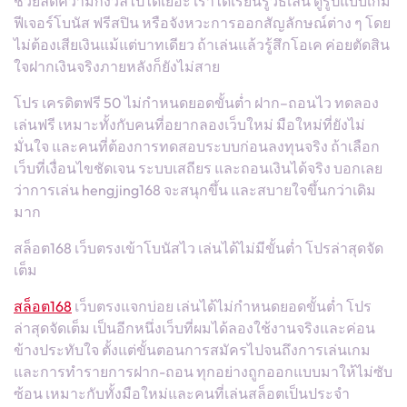
ช่วยลดความกังวลไปได้เยอะ เราได้เรียนรู้วิธีเล่น ดูรูปแบบเกม
ฟีเจอร์โบนัส ฟรีสปิน หรือจังหวะการออกสัญลักษณ์ต่าง ๆ โดย
ไม่ต้องเสียเงินแม้แต่บาทเดียว ถ้าเล่นแล้วรู้สึกโอเค ค่อยตัดสิน
ใจฝากเงินจริงภายหลังก็ยังไม่สาย
โปร เครดิตฟรี 50 ไม่กำหนดยอดขั้นต่ำ ฝาก–ถอนไว ทดลอง
เล่นฟรี เหมาะทั้งกับคนที่อยากลองเว็บใหม่ มือใหม่ที่ยังไม่
มั่นใจ และคนที่ต้องการทดสอบระบบก่อนลงทุนจริง ถ้าเลือก
เว็บที่เงื่อนไขชัดเจน ระบบเสถียร และถอนเงินได้จริง บอกเลย
ว่าการเล่น hengjing168 จะสนุกขึ้น และสบายใจขึ้นกว่าเดิม
มาก
สล็อต168 เว็บตรงเข้าโบนัสไว เล่นได้ไม่มีขั้นต่ำ โปรล่าสุดจัด
เต็ม
สล็อต168
เว็บตรงแจกบ่อย เล่นได้ไม่กำหนดยอดขั้นต่ำ โปร
ล่าสุดจัดเต็ม เป็นอีกหนึ่งเว็บที่ผมได้ลองใช้งานจริงและค่อน
ข้างประทับใจ ตั้งแต่ขั้นตอนการสมัครไปจนถึงการเล่นเกม
และการทำรายการฝาก-ถอน ทุกอย่างถูกออกแบบมาให้ไม่ซับ
ซ้อน เหมาะกับทั้งมือใหม่และคนที่เล่นสล็อตเป็นประจำ