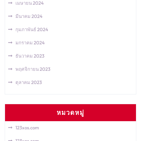
เมษายน 2024
มีนาคม 2024
กุมภาพันธ์ 2024
มกราคม 2024
ธันวาคม 2023
พฤศจิกายน 2023
ตุลาคม 2023
หมวดหมู่
123xos.com
123xos.com