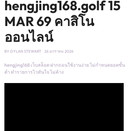
hengjing168.golf 15
MAR 69 คาสิโน
ออนไลน์
BY
DYLAN STEWART
26 มกราคม 2026
hengjing168 เว็บสล็อต ฝากถอนใช้งานง่าย ไม่กำหนดยอดขั้น
ต่ำ ทำรายการไวทันใจ ไม่ค้าง