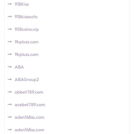
918Kiss
918kissauto
928coins.vip
9kpluss.com
9kpluss.com
ABA
ABAGroup2
abbet789.com
acebet789.com
aden168ss.com
aden168ss.com