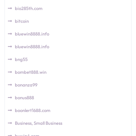
bio285th.com
bitcoin
bluewin8888.info
bluewin8888.info
bng55
bombet888.win
bonanza99
bonus888
boonlert1688.com
Business, Small Business
bwvip4.com