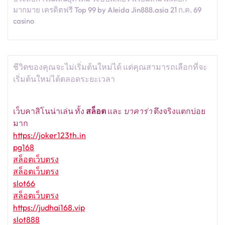
มากมาย เครดิตฟรี Top 99 by Aleida Jin888.asia 21 ก.ค. 69
casino
ชีวิตของคุณจะไม่เริ่มต้นใหม่ได้ แต่คุณสามารถเลือกที่จะ
เริ่มต้นใหม่ได้ตลอดระยะเวลา
เว็บคาสิโนน่าเล่น ทั้ง
สล็อต
และ
บาคาร่า
ตึงจริงแตกบ่อย
มาก
https://joker123th.in
pg168
สล็อตเว็บตรง
สล็อตเว็บตรง
slot66
สล็อตเว็บตรง
https://judhai168.vip
slot888