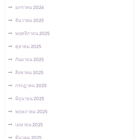
มกราคม 2026
ธันวาคม 2025
พฤศจิกายน 2025
ตุลาคม 2025
กันยายน 2025
สิงหาคม 2025
กรกฎาคม 2025
มิถุนายน 2025
พฤษภาคม 2025
เมษายน 2025
มีนาคม 2025