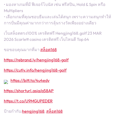
• มองหาเกมที่มี ฟีเจอร์โบนัส เช่น ฟรีสปิน, Hold & Spin หรือ
Multipliers
• เลือกเกมที่คุณชอบธีมและเล่นได้สนุก เพราะความสนุกทำให้
การปั่นมีคุณค่ามากกว่าการลุ้นรางวัลเพียงอย่างเดียว
เว็บสล็อตตรง100% เครดิตฟรี Hengjing168.golf 23 MAR
2026 Scarlett casino เครดิตฟรี เว็บไหนดี Top 64
ขอขอบคุณมากที่มา
สล็อต168
https://rebrand.ly/hengjing168-golf
https://cutly.info/hengjing168-golf
https://bitt.to/4u4edy
https://shorturl.asia/q58AP
https://t.co/U9MGUPEDER
ป้ายกำกับ:
hengjing168
,
สล็อต168