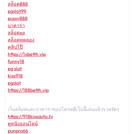
สล็อต888
pgslot99
pussy888
บาคาร่า
สล็อตxo
สล็อตทดลอง
คลิปโป๊
https://1xbetth.vip
funny18
pg slot
kiss918
pgslot
https://188betth.vip
เว็บสล็อตและบาคาร่าของโครตดีเว็บนี้เล่นแล้วรวยจัดๆ
https://918kissauto.tv
ดูหนังออนไลน์
punpro66