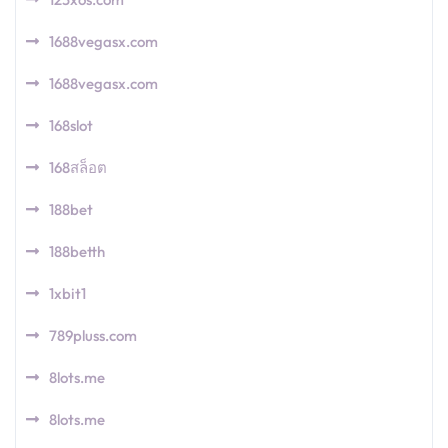
1688vegasx.com
1688vegasx.com
168slot
168สล็อต
188bet
188betth
1xbit1
789pluss.com
8lots.me
8lots.me