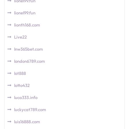
lionel99.fun
lionel99.fun
lionth168.com
Live22
lnw365bet.com
london6789.com
lot888
lotto432
luca333.info
luckycat789.com
luis16888.com