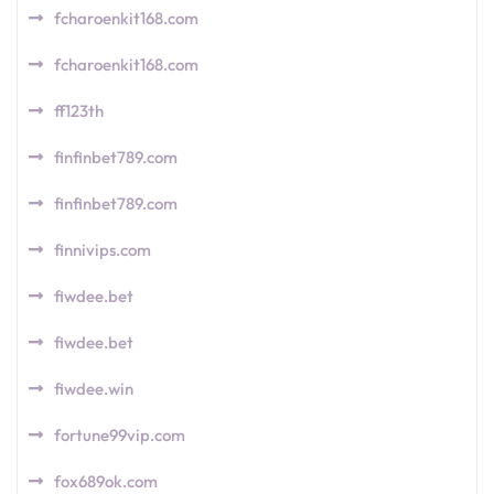
fcharoenkit168.com
fcharoenkit168.com
ff123th
finfinbet789.com
finfinbet789.com
finnivips.com
fiwdee.bet
fiwdee.bet
fiwdee.win
fortune99vip.com
fox689ok.com