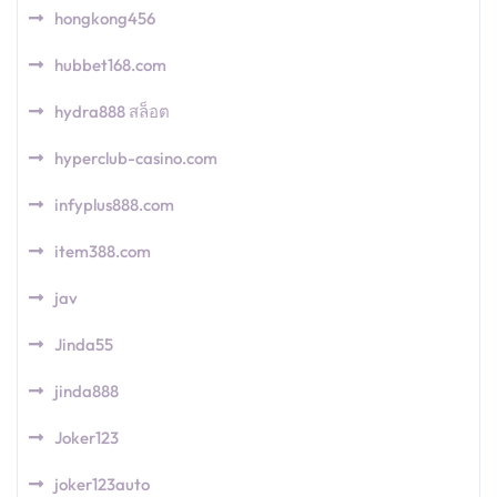
hongkong456
hubbet168.com
hydra888 สล็อต
hyperclub-casino.com
infyplus888.com
item388.com
jav
Jinda55
jinda888
Joker123
joker123auto