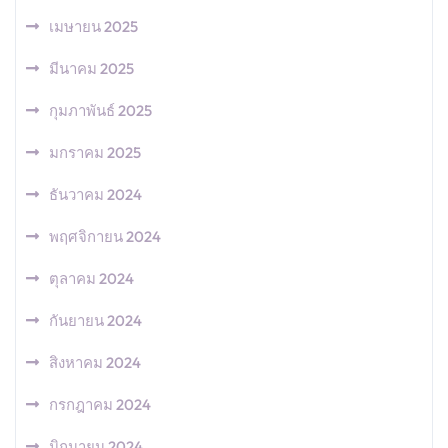
เมษายน 2025
มีนาคม 2025
กุมภาพันธ์ 2025
มกราคม 2025
ธันวาคม 2024
พฤศจิกายน 2024
ตุลาคม 2024
กันยายน 2024
สิงหาคม 2024
กรกฎาคม 2024
มิถุนายน 2024