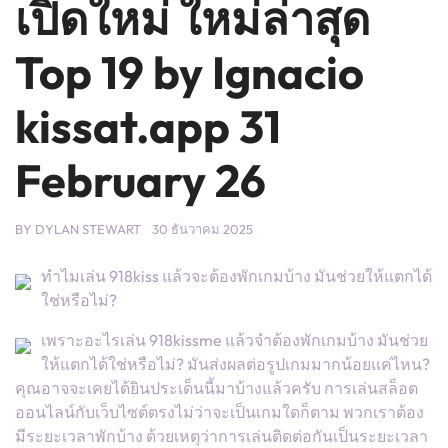
เปิดใหม่ ใหม่ล่าสุด
Top 19 by Ignacio
kissat.app 31
February 26
BY
DYLAN STEWART
30 ธันวาคม 2025
ทำไมเล่น 918kiss แล้วจะต้องพักเกมบ้าง มันช่วยให้แตกได้
ใช่หรือไม่?
เพราะอะไรเล่น 918kissme แล้วจำต้องพักเกมบ้าง มันช่วย
ให้แตกได้ใช่หรือไม่? มันส่งผลต่อรูปเกมมากน้อยแค่ไหน?
คุณอาจจะเคยได้ยินประเด็นนี้มาบ้างแล้วครับ การเล่นสล็อต
ออนไลน์กับเว็บไซต์ตรงไม่ว่าจะเป็นเกมใดก็ตาม พวกเราต้อง
มีระยะเวลาพักบ้าง ด้วยเหตุว่าการเล่นติดต่อกันเป็นระยะเวลา