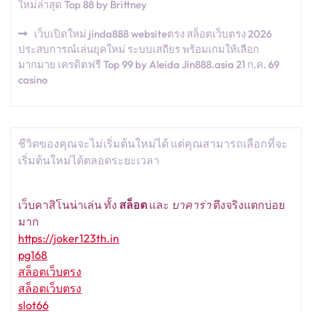
ใหม่ล่าสุด Top 88 by Brittney
เว็บเปิดใหม่ jinda888 websiteตรง สล็อตเว็บตรง 2026
ประสบการณ์เล่นยุคใหม่ ระบบเสถียร พร้อมเกมให้เลือก
มากมาย เครดิตฟรี Top 99 by Aleida Jin888.asia 21 ก.ค. 69
casino
ชีวิตของคุณจะไม่เริ่มต้นใหม่ได้ แต่คุณสามารถเลือกที่จะ
เริ่มต้นใหม่ได้ตลอดระยะเวลา
เว็บคาสิโนน่าเล่น ทั้ง
สล็อต
และ
บาคาร่า
ตึงจริงแตกบ่อย
มาก
https://joker123th.in
pg168
สล็อตเว็บตรง
สล็อตเว็บตรง
slot66