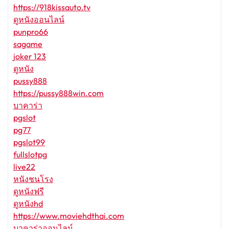
https://918kissauto.tv
ดูหนังออนไลน์
punpro66
sagame
joker 123
ดูหนัง
pussy888
https://pussy888win.com
บาคาร่า
pgslot
pg77
pgslot99
fullslotpg
live22
หนังชนโรง
ดูหนังฟรี
ดูหนังhd
https://www.moviehdthai.com
บาคาร่าออนไลน์