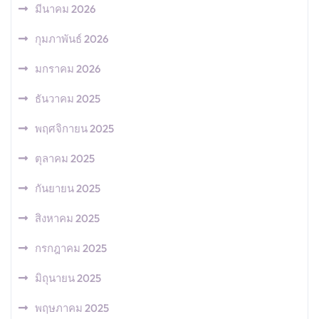
มีนาคม 2026
กุมภาพันธ์ 2026
มกราคม 2026
ธันวาคม 2025
พฤศจิกายน 2025
ตุลาคม 2025
กันยายน 2025
สิงหาคม 2025
กรกฎาคม 2025
มิถุนายน 2025
พฤษภาคม 2025