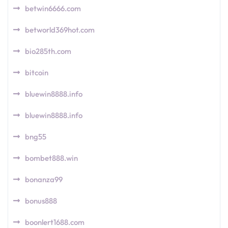
betwin6666.com
betworld369hot.com
bio285th.com
bitcoin
bluewin8888.info
bluewin8888.info
bng55
bombet888.win
bonanza99
bonus888
boonlert1688.com