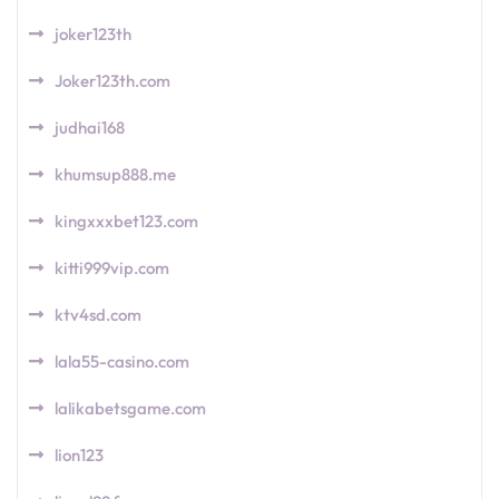
joker123th
Joker123th.com
judhai168
khumsup888.me
kingxxxbet123.com
kitti999vip.com
ktv4sd.com
lala55-casino.com
lalikabetsgame.com
lion123