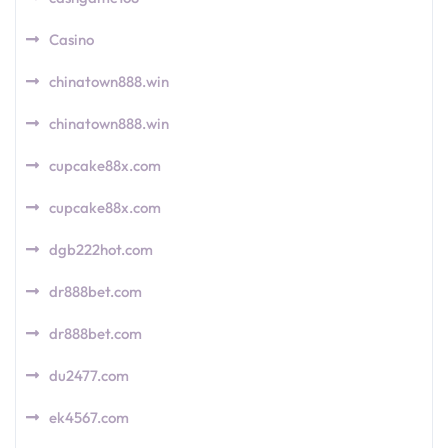
Casino
chinatown888.win
chinatown888.win
cupcake88x.com
cupcake88x.com
dgb222hot.com
dr888bet.com
dr888bet.com
du2477.com
ek4567.com