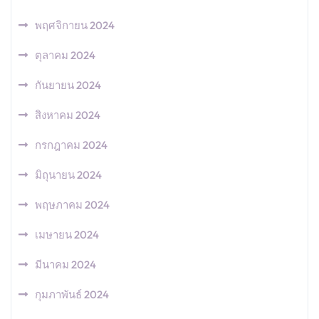
พฤศจิกายน 2024
ตุลาคม 2024
กันยายน 2024
สิงหาคม 2024
กรกฎาคม 2024
มิถุนายน 2024
พฤษภาคม 2024
เมษายน 2024
มีนาคม 2024
กุมภาพันธ์ 2024