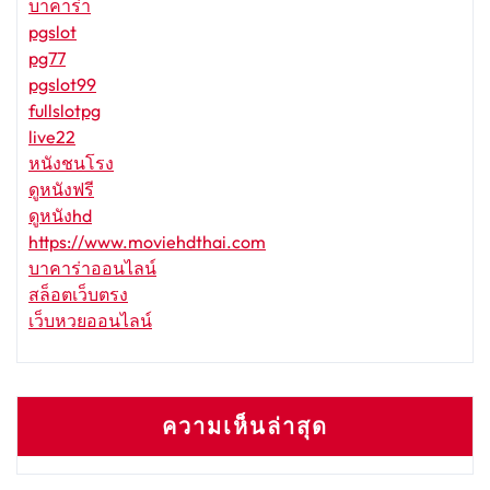
บาคาร่า
pgslot
pg77
pgslot99
fullslotpg
live22
หนังชนโรง
ดูหนังฟรี
ดูหนังhd
https://www.moviehdthai.com
บาคาร่าออนไลน์
สล็อตเว็บตรง
เว็บหวยออนไลน์
ความเห็นล่าสุด