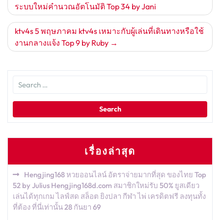
เรื่อง
ระบบใหม่คำนวณอัตโนมัติ Top 34 by Jani
ktv4s 5 พฤษภาคม ktv4s เหมาะกับผู้เล่นที่เดินทางหรือใช้
งานกลางแจ้ง Top 9 by Ruby
เรื่องล่าสุด
Hengjing168 หวยออนไลน์ อัตราจ่ายมากที่สุด ของไทย Top
52 by Julius Hengjing168d.com สมาชิกใหม่รับ 50% ยูสเดียว
เล่นได้ทุกเกม ไลฟ์สด สล็อต ยิงปลา กีฬา ไพ่ เครดิตฟรี ลงทุนทั้ง
ที่ต้อง ที่นี่เท่านั้น 28 กันยา 69