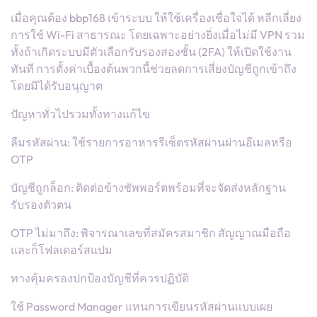
เมื่อคุณต้อง bbp168 เข้าระบบ ให้ใช้เครื่องเชื่อใจได้ หลีกเลี่ยง
การใช้ Wi-Fi สาธารณะ โดยเฉพาะอย่างยิ่งเมื่อไม่มี VPN รวม
ทั้งถ้าเกิดระบบมีตัวเลือกรับรองสองชั้น (2FA) ให้เปิดใช้งาน
ทันที การตั้งค่าเบื้องต้นพวกนี้ช่วยลดการเสี่ยงบัญชีถูกเข้าถึง
โดยมิได้รับอนุญาต
ปัญหาทั่วไปรวมทั้งทางแก้ไข
ลืมรหัสผ่าน: ใช้รายการอาหารรีเซ็ตรหัสผ่านผ่านอีเมลหรือ
OTP
บัญชีถูกล็อก: ติดต่อข้างซัพพอร์ตพร้อมที่จะจัดส่งหลักฐาน
รับรองตัวตน
OTP ไม่มาถึง: พิจารณาเลขที่สมัครสมาชิก สัญญาณมือถือ
และก็โฟลเดอร์สแปม
ทางคุ้มครองปกป้องบัญชีที่ควรปฏิบัติ
ใช้ Password Manager แทนการเขียนรหัสผ่านแบบเผย