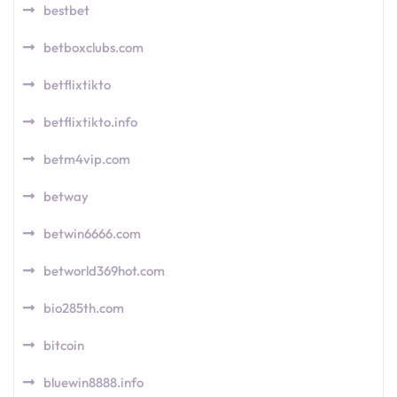
bestbet
betboxclubs.com
betflixtikto
betflixtikto.info
betm4vip.com
betway
betwin6666.com
betworld369hot.com
bio285th.com
bitcoin
bluewin8888.info