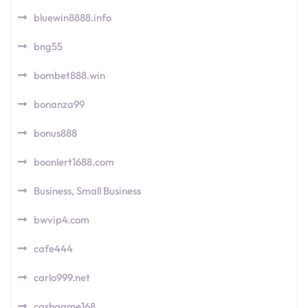
bluewin8888.info
bng55
bombet888.win
bonanza99
bonus888
boonlert1688.com
Business, Small Business
bwvip4.com
cafe444
carlo999.net
cashgame168