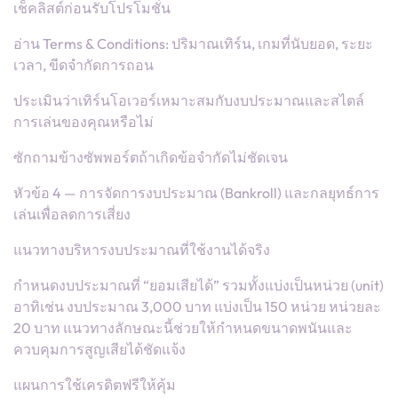
เช็คลิสต์ก่อนรับโปรโมชั่น
อ่าน Terms & Conditions: ปริมาณเทิร์น, เกมที่นับยอด, ระยะ
เวลา, ขีดจำกัดการถอน
ประเมินว่าเทิร์นโอเวอร์เหมาะสมกับงบประมาณและสไตล์
การเล่นของคุณหรือไม่
ซักถามข้างซัพพอร์ตถ้าเกิดข้อจำกัดไม่ชัดเจน
หัวข้อ 4 — การจัดการงบประมาณ (Bankroll) และกลยุทธ์การ
เล่นเพื่อลดการเสี่ยง
แนวทางบริหารงบประมาณที่ใช้งานได้จริง
กำหนดงบประมาณที่ “ยอมเสียได้” รวมทั้งแบ่งเป็นหน่วย (unit)
อาทิเช่น งบประมาณ 3,000 บาท แบ่งเป็น 150 หน่วย หน่วยละ
20 บาท แนวทางลักษณะนี้ช่วยให้กำหนดขนาดพนันและ
ควบคุมการสูญเสียได้ชัดแจ้ง
แผนการใช้เครดิตฟรีให้คุ้ม