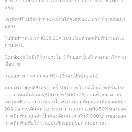
จำพวกโบนัส แบบอย่างเทิร์นโอเวอร์ ตัวอย่างข้อกำหนดการ
ถอน
เครดิตฟรีไม่ต้องฝาก 10× ถอนได้สูงสุด 500 บาท ข้างหลังเทิร์
นครบ
โบนัสฝากหนแรก 100% 20× ถอนเมื่อยล้าอดเดิมพันรวมครบ
ตามเทิร์น
Cashback ไม่มีเทิร์น (บางโปร) คืนยอดเป็นเงินสด ถอนได้ตาม
เงื่อนไข
แบบอย่างการคำนวณเทิร์น (ชี้แจงเป็นขั้นตอน)
สมมุติรับ bbp168 เครดิตฟรี 300 บาท โดยมีเงื่อนไขเทิร์น 15×
— ต้องเดิมพันรวม 4,500 บาท (300 × 15) ก่อนที่จะยอดจาก
เครดิตฟรีจะสามารถถอนได้จริง แม้เกมที่คุณเล่นนับยอดเพียง
50% ต่อการเดิมพัน (อย่างเช่น บางเกมสล็อตนับ 50% ของยอด
วางเดิมพัน) คุณจำเป็นต้องเดิมพันเท่ากัน 9,000 บาทของยอด
วางเดิมพันเพื่อให้ระบบบันทึกยอดครบตามข้อตกลง