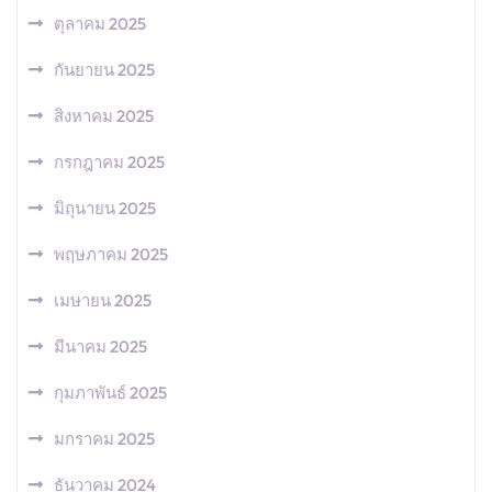
ตุลาคม 2025
กันยายน 2025
สิงหาคม 2025
กรกฎาคม 2025
มิถุนายน 2025
พฤษภาคม 2025
เมษายน 2025
มีนาคม 2025
กุมภาพันธ์ 2025
มกราคม 2025
ธันวาคม 2024