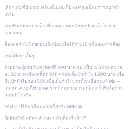
เลือกเกมที่นับยอดเทิร์นเต็มและก็มี RTP สูงเมื่อปรารถนาทำ
เทิร์น
เดิมพันแบบหน่วยเล็กเพื่อลดความเปลี่ยนแปลงแล้วก็ขยาย
เวลาเล่น
ล็อกผลกำไรโดยถอนเล็กน้อยเมื่อได้ตามเป้าเพื่อลดการเสี่ยง
กรณีศึกษาสั้นๆ
ตัวอย่าง: ผู้เล่นรับเครดิตฟรี 300 บาท แบ่งเป็น 15 หน่วย หน่วย
ละ 20 บาท เลือกสล็อต RTP ≈ 96% ตั้งเป้ากำไร 1,200 บาท เมื่อ
ถึงเป้านำไปถอน 50% เพื่อเก็บกำไรรวมทั้งเหลือทุนเล่นต่อ —
แนวทางแบบนี้ช่วยลดแรงกดดันทางอารมณ์และก็เพิ่มโอกาส
ถอนกำไรจริง
FAQ — ปริศนาที่พบมากเกี่ยวกับ BBP168
Q: bbp168 สมัคร จำต้องการันตีอะไรบ้าง?