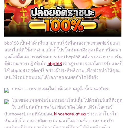
bbp168 เป็นคำค้นที่หลายท่านใช้เมื่อมองหาแพลตฟอร์มเกม
ออนไลน์ที่ใช้งานง่ายแล้วก็โปรโมชั่นน่าดึงดูด เนื้อหานี้จะพา
คุณไล่ตั้งแต่การเตรียมการก่อน bbp168 สมัคร แนวทางการัน
ตีตัวตน การปฏิบัติเมื่อ
bbp168
เข้าสู่ระบบ รวมถึงการรับและก็
ใช้ bbp168 เครดิตฟรี อย่างมีประสิทธิภาพ เพื่อช่วยทำให้คุณ
เล่นให้รอบคอบและได้โอกาสถอนผลกำไรได้จริง
บทนำ — เพราะเหตุใดจำต้องอ่านคู่มือนี้ก่อนสมัคร
โลกของแพลตฟอร์มเกมออนไลน์เต็มไปด้วยโบนัสที่ดึงดูด
ใจ แต่โบนัสมักมาพร้อมข้อจำกัด ได้แก่ เทิร์นโอเวอร์
(turnover), เกมที่นับยอด,
kinoshare.at.ua
ช่วงเวลาโปรโม
ชั่น แล้วก็ความจำกัดการถอน แม้ไม่อ่านข้อตกลงก่อนรับ
เครดิตฟรี ผู้เล่นบางทีอาจมีความรู้สึกว่าได้เงินฟรี แต่ไม่