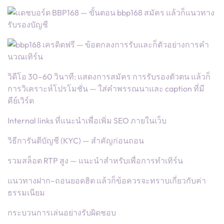
วิดีโอ 30–60 วินาที: แสดงการสมัคร การรับรองตัวตน แล้วก็
การวิเคราะห์โปรโมชั่น — ใส่คำพรรณนาและ caption ที่มี
คีย์เวิร์ด
Internal links ที่แนะนำเพื่อเพิ่ม SEO ภายในเว็บ
วิธีการันตีบัญชี (KYC) — สำคัญก่อนถอน
รวมสล็อต RTP สูง — แนะนำสำหรับเพื่อการทำเทิร์น
แนวทางฝาก–ถอนยอดฮิต แล้วก็ข้อควรจะทราบเกี่ยวกับค่า
ธรรมเนียม
กระบวนการเล่นอย่างรับผิดชอบ