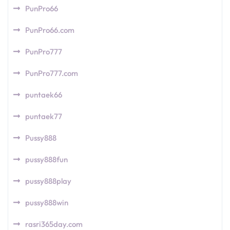
PunPro66
PunPro66.com
PunPro777
PunPro777.com
puntaek66
puntaek77
Pussy888
pussy888fun
pussy888play
pussy888win
rasri365day.com