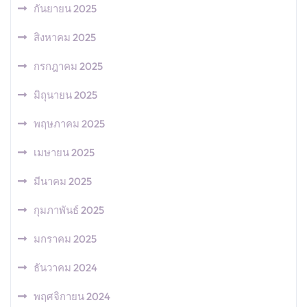
กันยายน 2025
สิงหาคม 2025
กรกฎาคม 2025
มิถุนายน 2025
พฤษภาคม 2025
เมษายน 2025
มีนาคม 2025
กุมภาพันธ์ 2025
มกราคม 2025
ธันวาคม 2024
พฤศจิกายน 2024