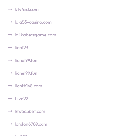
ktv4sd.com
lala55-casino.com
lalikabetsgame.com
lion123
lionel99.fun
lionel99.fun
lionth168.com
Live22
lnw365bet.com
london6789.com