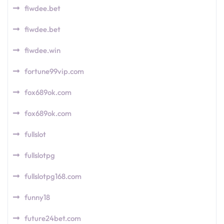
fiwdee.bet
fiwdee.bet
fiwdee.win
fortune99vip.com
fox689ok.com
fox689ok.com
fullslot
fullslotpg
fullslotpg168.com
funny18
future24bet.com