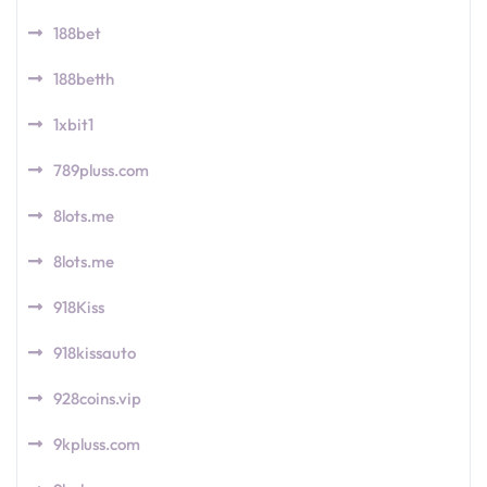
188bet
188betth
1xbit1
789pluss.com
8lots.me
8lots.me
918Kiss
918kissauto
928coins.vip
9kpluss.com