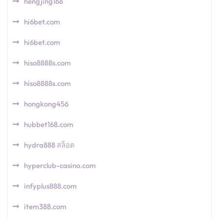
hengjing168
hi6bet.com
hi6bet.com
hiso8888s.com
hiso8888s.com
hongkong456
hubbet168.com
hydra888 สล็อต
hyperclub-casino.com
infyplus888.com
item388.com