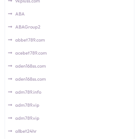
9kpluss.com
ABA
ABAGroup2
abbet789.com
acebet789.com
aden168ss.com
aden168ss.com
adm789.info
adm789.vip
adm789.vip
allbet24hr