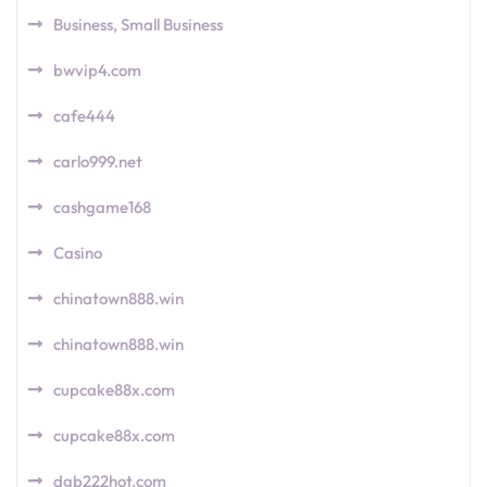
Business, Small Business
bwvip4.com
cafe444
carlo999.net
cashgame168
Casino
chinatown888.win
chinatown888.win
cupcake88x.com
cupcake88x.com
dgb222hot.com