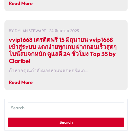
Read More
BY
DYLAN STEWART
24 มิถุนายน 2025
vvip1668 เครดิตฟรี 15 มิถุนายน vvip1668
เข้าสู่ระบบ แตกง่ายทุกเกม ฝากถอนเร็วสุดๆ
โบนัสแจกหนัก ดูแลดี 24 ชั่วโมง Top 35 by
Claribel
ถ้าหากคุณกำลังมองหาแพลตฟอร์มเก…
Read More