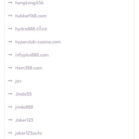
hongkong456
hubbet168.com
hydra888 สล็อต
hyperclub-casino.com
infyplus888.com
item388.com
jav
Jinda55
jinda888
Joker123
joker123auto