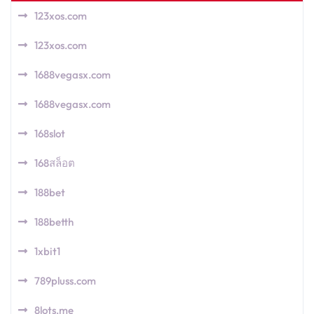
123xos.com
123xos.com
1688vegasx.com
1688vegasx.com
168slot
168สล็อต
188bet
188betth
1xbit1
789pluss.com
8lots.me