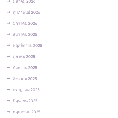
มีนาคม 2026
กุมภาพันธ์ 2026
มกราคม 2026
ธันวาคม 2025
พฤศจิกายน 2025
ตุลาคม 2025
กันยายน 2025
สิงหาคม 2025
กรกฎาคม 2025
มิถุนายน 2025
พฤษภาคม 2025