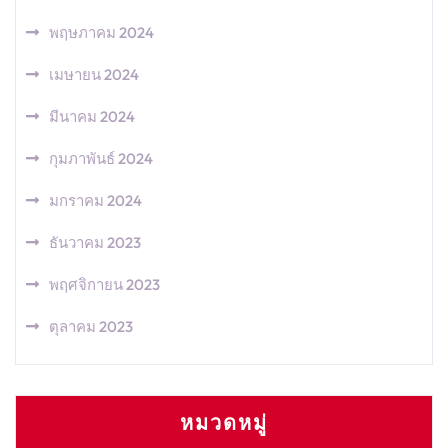
พฤษภาคม 2024
เมษายน 2024
มีนาคม 2024
กุมภาพันธ์ 2024
มกราคม 2024
ธันวาคม 2023
พฤศจิกายน 2023
ตุลาคม 2023
หมวดหมู่