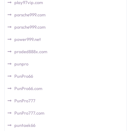
play97vip.com
porsche999.com
porsche999.com
power999.net
proded888x.com
punpro
PunPro66
PunPro66.com
PunPro777
PunPro777.com
puntaek66