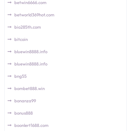
betwin6666.com
betworld369hot.com
bio285th.com
bitcoin
bluewin8888.info
bluewin8888.info
bng55
bombet888.win
bonanza99
bonus888
boonlert1688.com