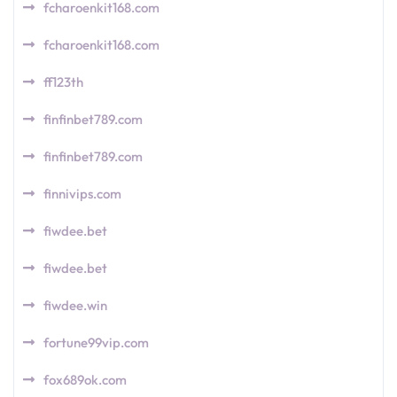
fcharoenkit168.com
fcharoenkit168.com
ff123th
finfinbet789.com
finfinbet789.com
finnivips.com
fiwdee.bet
fiwdee.bet
fiwdee.win
fortune99vip.com
fox689ok.com