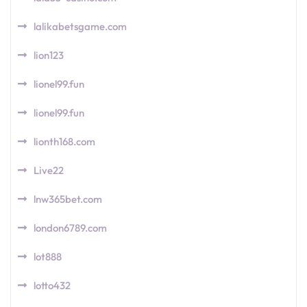
lalikabetsgame.com
lion123
lionel99.fun
lionel99.fun
lionth168.com
Live22
lnw365bet.com
london6789.com
lot888
lotto432