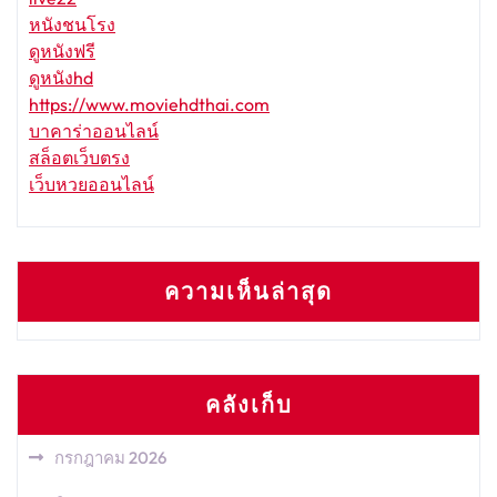
หนังชนโรง
ดูหนังฟรี
ดูหนังhd
https://www.moviehdthai.com
บาคาร่าออนไลน์
สล็อตเว็บตรง
เว็บหวยออนไลน์
ความเห็นล่าสุด
คลังเก็บ
กรกฎาคม 2026