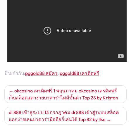
ป้ายกำกับ:
pggold88 สมัคร
,
pggold88 เครดิตฟรี
แนะแนว
okcasino เครดิตฟรี 1 พฤษภาคม okcasino เครดิตฟรี
เว็บสล็อตแตกง่ายบาคาร่าไม่มีขั้นต่ำ Top 28 by Kristan
เรื่อง
dr888 เข้าสู่ระบบ 13 กรกฎาคม dr888 เข้าสู่ระบบ สล็อต
แตกง่ายเล่นบาคาร่ามือถือก็เล่นได้ Top 82 by Ilse