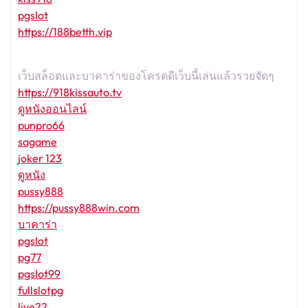
pgslot
https://188betth.vip
เว็บสล็อตและบาคาร่าของโครตดีเว็บนี้เล่นแล้วรวยจัดๆ
https://918kissauto.tv
ดูหนังออนไลน์
punpro66
sagame
joker 123
ดูหนัง
pussy888
https://pussy888win.com
บาคาร่า
pgslot
pg77
pgslot99
fullslotpg
live22