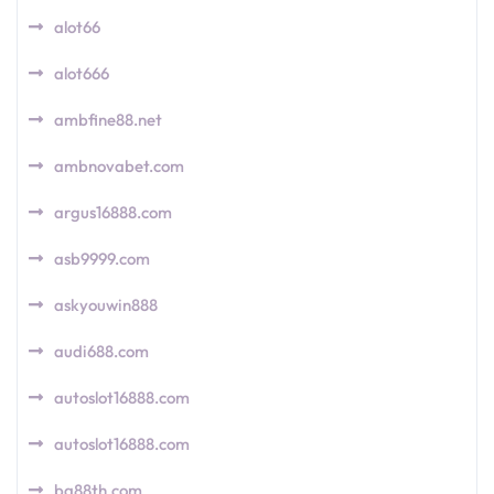
alot66
alot666
ambfine88.net
ambnovabet.com
argus16888.com
asb9999.com
askyouwin888
audi688.com
autoslot16888.com
autoslot16888.com
ba88th.com