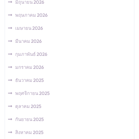
มิถุนายน 2026
พฤษภาคม 2026
เมษายน 2026
มีนาคม 2026
กุมภาพันธ์ 2026
มกราคม 2026
ธันวาคม 2025
พฤศจิกายน 2025
ตุลาคม 2025
กันยายน 2025
สิงหาคม 2025