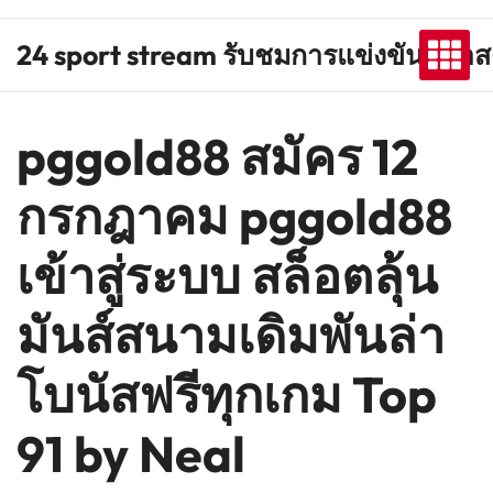
Skip
to
24 sport stream รับชมการแข่งขันกีฬาส
content
pggold88 สมัคร 12
กรกฎาคม pggold88
เข้าสู่ระบบ สล็อตลุ้น
มันส์สนามเดิมพันล่า
โบนัสฟรีทุกเกม Top
91 by Neal