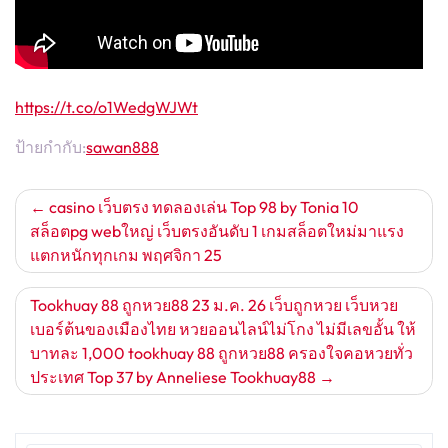
https://t.co/o1WedgWJWt
ป้ายกำกับ:
sawan888
แนะแนว
casino เว็บตรง ทดลองเล่น Top 98 by Tonia 10
สล็อตpg webใหญ่ เว็บตรงอันดับ 1 เกมสล็อตใหม่มาแรง
เรื่อง
แตกหนักทุกเกม พฤศจิกา 25
Tookhuay 88 ถูกหวย88 23 ม.ค. 26 เว็บถูกหวย เว็บหวย
เบอร์ต้นของเมืองไทย หวยออนไลน์ไม่โกง ไม่มีเลขอั้น ให้
บาทละ 1,000 tookhuay 88 ถูกหวย88 ครองใจคอหวยทั่ว
ประเทศ Top 37 by Anneliese Tookhuay88