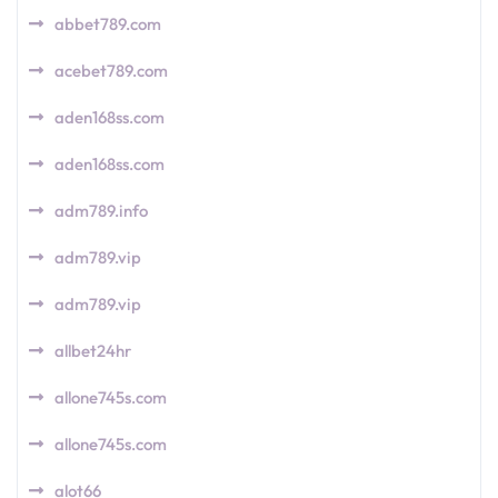
abbet789.com
acebet789.com
aden168ss.com
aden168ss.com
adm789.info
adm789.vip
adm789.vip
allbet24hr
allone745s.com
allone745s.com
alot66