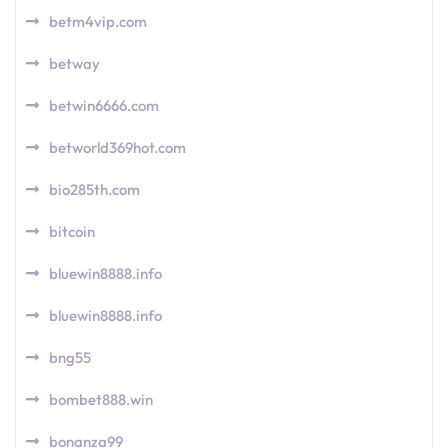
betm4vip.com
betway
betwin6666.com
betworld369hot.com
bio285th.com
bitcoin
bluewin8888.info
bluewin8888.info
bng55
bombet888.win
bonanza99