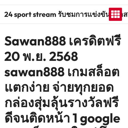
Skip
to
24 sport stream รับชมการแข่งขันกีฬาส
content
Sawan888 เครดิตฟรี
20 พ.ย. 2568
sawan888 เกมสล็อต
แตกง่าย จ่ายทุกยอด
กล่องสุ่มลุ้นรางวัลฟรี
ดีจนติดหน้า 1 google