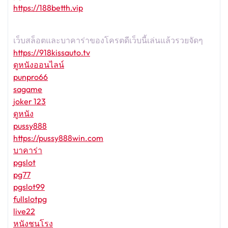
https://188betth.vip
เว็บสล็อตและบาคาร่าของโครตดีเว็บนี้เล่นแล้วรวยจัดๆ
https://918kissauto.tv
ดูหนังออนไลน์
punpro66
sagame
joker 123
ดูหนัง
pussy888
https://pussy888win.com
บาคาร่า
pgslot
pg77
pgslot99
fullslotpg
live22
หนังชนโรง