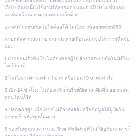
ผมเคยเล่นตอนสงกรานต์ ซึ่งเป็นตอนๆเว็บไซต์อื่นล่ม แต่
เว็บไซต์แห่งนี้ยังใช้งานได้ธรรมดา แถมยังมีโปรโมชั่นแจก
เครดิตฟรีเฉพาะตอนเทศกาลอีกด้วย
จุดเด่นที่ผมพบกับเว็บไซต์ออโต้ ไม่มีอย่างน้อย sawan888
ภายหลังจากเล่นมายาวนานหลายเดือน ผมสรุปได้ราวๆนี้ครับ
ผม:
1.ฝากถอนเร็วทันใจ: ไม่ต้องคอยผู้ใด สำรวจระบบอัตโนมัติใน
ไม่กี่วินาที
2.ไม่มีอย่างต่ำ: จะฝาก 1 บาท หรือถอน 10 บาทก็ทำได้
3.เปิด 24 ชั่วโมง: ไม่ต้องกลัวเว็บไซต์ปิดเวลาดึกดื่น อยากเล่น
ตอนไหนก็ได้
4.ปลอดภัยสูง: เนื่องจากไม่ต้องส่งสลิปหรือข้อมูลให้ผู้ใดกัน
ระบบเข้ารหัสทุกขั้นตอน
5.รองรับทุกธนาคารและ True Wallet: ผู้ที่ไม่มีบัญชีธนาคารก็