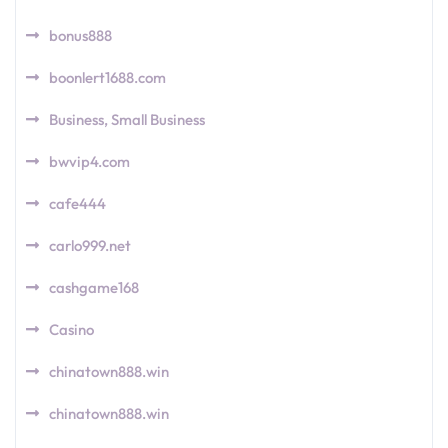
bonus888
boonlert1688.com
Business, Small Business
bwvip4.com
cafe444
carlo999.net
cashgame168
Casino
chinatown888.win
chinatown888.win