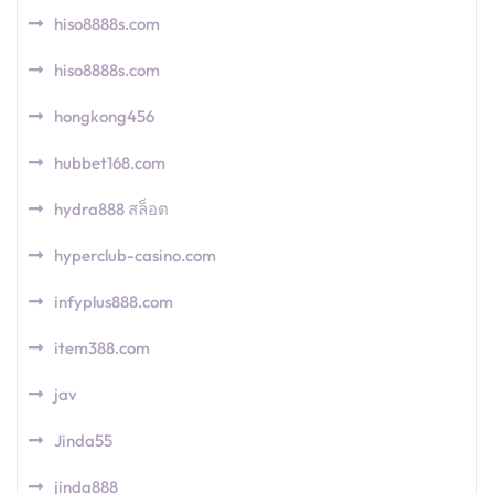
hiso8888s.com
hiso8888s.com
hongkong456
hubbet168.com
hydra888 สล็อต
hyperclub-casino.com
infyplus888.com
item388.com
jav
Jinda55
jinda888