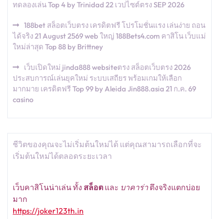
ทดลองเล่น Top 4 by Trinidad 22 เวปไซต์ตรง SEP 2026
188bet สล็อตเว็บตรง เครดิตฟรี โปรโมชั่นแรง เล่นง่าย ถอน
ได้จริง 21 August 2569 web ใหญ่ 188Bets4.com คาสิโน เว็บแม่
ใหม่ล่าสุด Top 88 by Brittney
เว็บเปิดใหม่ jinda888 websiteตรง สล็อตเว็บตรง 2026
ประสบการณ์เล่นยุคใหม่ ระบบเสถียร พร้อมเกมให้เลือก
มากมาย เครดิตฟรี Top 99 by Aleida Jin888.asia 21 ก.ค. 69
casino
ชีวิตของคุณจะไม่เริ่มต้นใหม่ได้ แต่คุณสามารถเลือกที่จะ
เริ่มต้นใหม่ได้ตลอดระยะเวลา
เว็บคาสิโนน่าเล่น ทั้ง
สล็อต
และ
บาคาร่า
ตึงจริงแตกบ่อย
มาก
https://joker123th.in