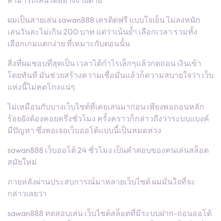
สามารถเล่นได้อย่างง่ายดาย
ผมเป็นสายเล่น sawan888 เครดิตฟรี แบบใจเย็น ไม่ลงหนัก
เล่นวันละไม่เกิน 200 บาท แต่ว่าเน้นย้ำ เลือกเวลา รวมทั้ง
เลือกเกมแตกง่าย ที่เหมาะกับตอนนั้น
สิ่งที่ผมชอบที่สุดเป็น เวลาได้กำไรเล็กๆแล้วกดถอน เงินเข้า
โดยทันที มันช่วยสร้างความเชื่อมั่นแล้วก็ความสบายใจว่า เว็บ
แห่งนี้ไม่คดโกงแน่ๆ
ไม่เหมือนกับบางเว็บไซต์ที่เคยเล่นมาก่อน เพียงพอถอนหลัก
ร้อยยังต้องคอยครึ่งชั่วโมง ครั้งคราวก็กล่าวถึงว่าระบบแบงค์
มีปัญหา ซึ่งพอเจอเว็บออโต้แบบนี้เป็นหมดห่วง
sawan888 เว็บออโต้ 24 ชั่วโมง เป็นคำตอบของคนเล่นสล็อต
สมัยใหม่
ภายหลังผ่านประสบการณ์มาหลายเว็บไซต์ ผมมั่นใจที่จะ
กล่าวเลยว่า
sawan888 ทดสอบเล่น เว็บไซต์สล็อตที่มีระบบฝาก-ถอนออโต้