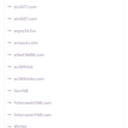
du2477.com
ek4567.com
enjoy24.fun
erisauto.site
etbet16888.com
eu369club
eu369clubs.com
faro168
fcharoenkit168.com
fcharoenkit168.com
ff123th