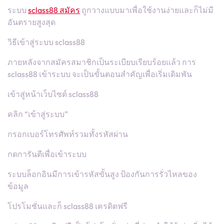
ระบบ
sclass88 สมัคร
ถูกวางแบบมาเพื่อใช้งานง่ายและก็ไม่มี
อันตรายสูงสุด
วิธีเข้าสู่ระบบ sclass88
ภายหลังจากสมัครสมาชิกเป็นระเบียบเรียบร้อยแล้ว การ
sclass88 เข้าระบบ จะเป็นขั้นตอนสำคัญเพื่อเริ่มเดิมพัน
เข้าสู่หน้าเว็บไซต์ sclass88
คลิก “เข้าสู่ระบบ”
กรอกเบอร์โทรศัพท์รวมทั้งรหัสผ่าน
กดการันตีเพื่อเข้าระบบ
ระบบล็อกอินมีการเข้ารหัสขั้นสูง ป้องกันการรั่วไหลของ
ข้อมูล
โปรโมชั่นและก็ sclass88 เครดิตฟรี