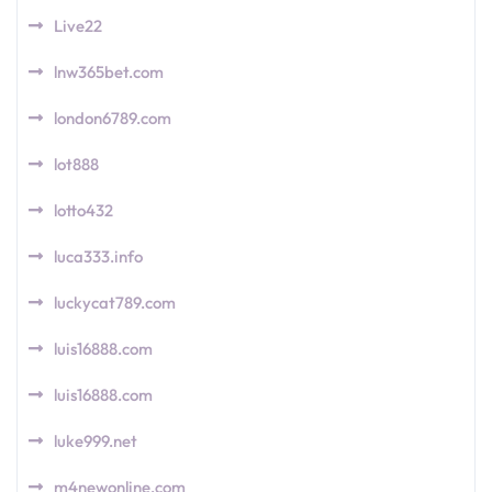
Live22
lnw365bet.com
london6789.com
lot888
lotto432
luca333.info
luckycat789.com
luis16888.com
luis16888.com
luke999.net
m4newonline.com