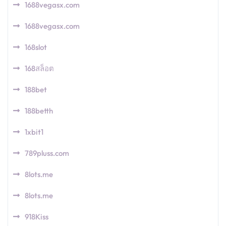
1688vegasx.com
1688vegasx.com
168slot
168สล็อต
188bet
188betth
1xbit1
789pluss.com
8lots.me
8lots.me
918Kiss