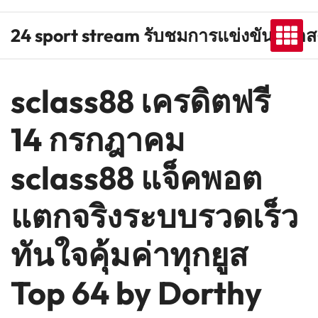
Skip
to
24 sport stream รับชมการแข่งขันกีฬาส
content
sclass88 เครดิตฟรี
14 กรกฎาคม
sclass88 แจ็คพอต
แตกจริงระบบรวดเร็ว
ทันใจคุ้มค่าทุกยูส
Top 64 by Dorthy