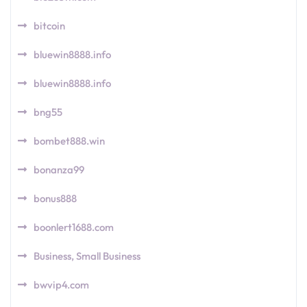
bitcoin
bluewin8888.info
bluewin8888.info
bng55
bombet888.win
bonanza99
bonus888
boonlert1688.com
Business, Small Business
bwvip4.com