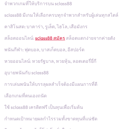
จำพวกเกมที่ให้บริการบน sclass88
sclass88 มีเกมให้เลือกครบทุกจำพวกสำหรับผู้เล่นทุกสไตล์
คาสิโนสด: บาคาร่า, รูเล็ต, ไฮโล, เสือมังกร
สล็อตออนไลน์:
sclass88 สมัคร
สล็อตแตกง่ายจากค่ายดัง
พนันกีฬา: ฟุตบอล, บาสเก็ตบอล, อีสปอร์ต
หวยออนไลน์: หวยรัฐบาล, หวยหุ้น, ลอตเตอรี่ยี่กี
อุบายพนันกับ sclass88
การเล่นพนันให้บรรลุผลสำเร็จต้องมีแผนการที่ดี
เลือกเกมที่ตนเองถนัด
ใช้ sclass88 เครดิตฟรี เป็นทุนเพื่อเริ่มต้น
กำหนดเป้าหมายผลกำไรรวมทั้งขาดทุนที่แน่ชัด