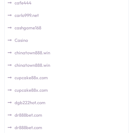
cafe444
carlo999.net
cashgame168
Casino
chinatown888.win
chinatown888.win
cupcake88x.com
cupcake88x.com
dgb222hot.com
dr888bet.com
dr888bet.com