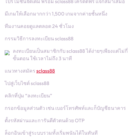
โปรโมชั่นจัดเต็ม พร้อม sclass88 เครดิตฟรี แจกสม่ำเสมอ
มีเกมให้เลือกมากกว่า 1,500 เกมจากค่ายชั้นหนึ่ง
ทีมงานคอยดูแลตลอด 24 ชั่วโมง
กรรมวิธีการลงทะเบียน sclass88
ลงทะเบียนเป็นสมาชิกกับ sclass88 ได้ง่ายๆเพียงแต่ไม่กี่
ขั้นตอน ใช้เวลาไม่ถึง 3 นาที
แนวทางสมัคร
sclass88
ไปสู่เว็บไซต์ sclass88
คลิกที่ปุ่ม “ลงทะเบียน”
กรอกข้อมูลส่วนตัว เช่น เบอร์โทรศัพท์และก็บัญชีธนาคาร
ตั้งรหัสผ่านและการันตีตัวตนด้วย OTP
ล็อกอินเข้าสู่ระบบรวมทั้งเริ่มพนันได้ในทันที