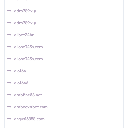
adm789.vip
adm789.vip
allbet24hr
allone745s.com
allone745s.com
alot66
alot666
ambfine88.net
ambnovabet.com
argus16888.com