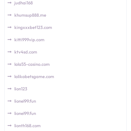
judhai168
khumsup888.me
kingxxxbet123.com
kitti999vip.com
ktv4sd.com
lala55-casino.com
lalikabetsgame.com
lion123
lionel99.fun
lionel99.fun
lionth168.com