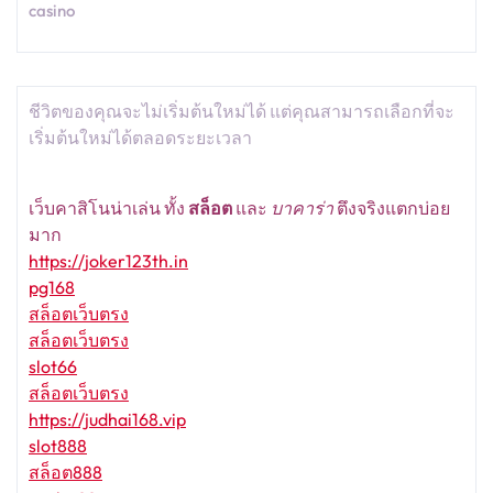
casino
ชีวิตของคุณจะไม่เริ่มต้นใหม่ได้ แต่คุณสามารถเลือกที่จะ
เริ่มต้นใหม่ได้ตลอดระยะเวลา
เว็บคาสิโนน่าเล่น ทั้ง
สล็อต
และ
บาคาร่า
ตึงจริงแตกบ่อย
มาก
https://joker123th.in
pg168
สล็อตเว็บตรง
สล็อตเว็บตรง
slot66
สล็อตเว็บตรง
https://judhai168.vip
slot888
สล็อต888