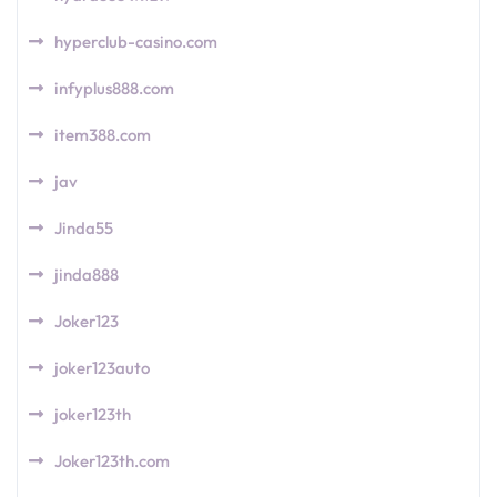
hyperclub-casino.com
infyplus888.com
item388.com
jav
Jinda55
jinda888
Joker123
joker123auto
joker123th
Joker123th.com