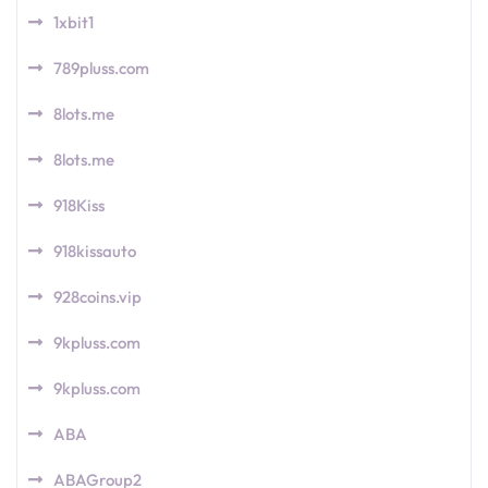
1xbit1
789pluss.com
8lots.me
8lots.me
918Kiss
918kissauto
928coins.vip
9kpluss.com
9kpluss.com
ABA
ABAGroup2