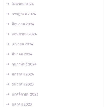
สิงหาคม 2024
กรกฎาคม 2024
มิถุนายน 2024
พฤษภาคม 2024
เมษายน 2024
มีนาคม 2024
กุมภาพันธ์ 2024
มกราคม 2024
ธันวาคม 2023
พฤศจิกายน 2023
ตุลาคม 2023