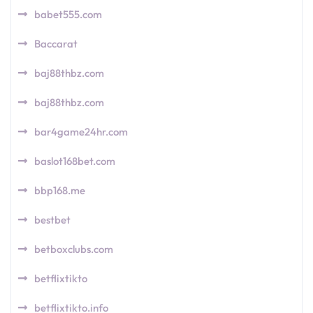
babet555.com
Baccarat
baj88thbz.com
baj88thbz.com
bar4game24hr.com
baslot168bet.com
bbp168.me
bestbet
betboxclubs.com
betflixtikto
betflixtikto.info