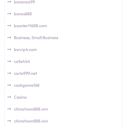
bonanza99
bonus888
boonlert1688.com
Business, Small Business
bwvip4.com
cafe444
carlo999.net
cashgame168
Casino
chinatown888.win
chinatown888.win