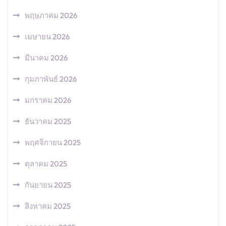
พฤษภาคม 2026
เมษายน 2026
มีนาคม 2026
กุมภาพันธ์ 2026
มกราคม 2026
ธันวาคม 2025
พฤศจิกายน 2025
ตุลาคม 2025
กันยายน 2025
สิงหาคม 2025