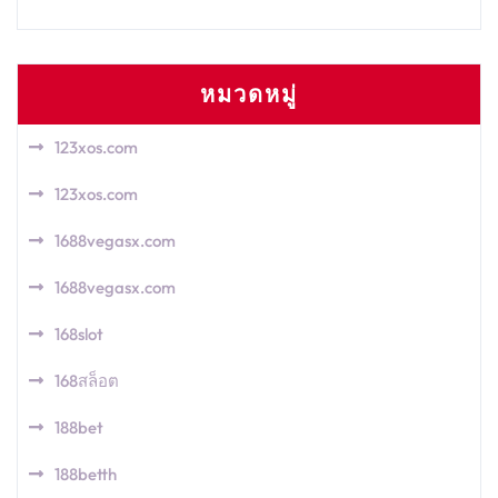
หมวดหมู่
123xos.com
123xos.com
1688vegasx.com
1688vegasx.com
168slot
168สล็อต
188bet
188betth