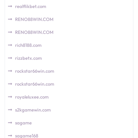
realflikbet.com
RENO88WIN.COM
RENO88WIN.COM
rich8188.com
rizzbetx.com
rockstar66win.com
rockstar66win.com
royaleluxee.com
s2kgamewin.com
sagame
sagame168