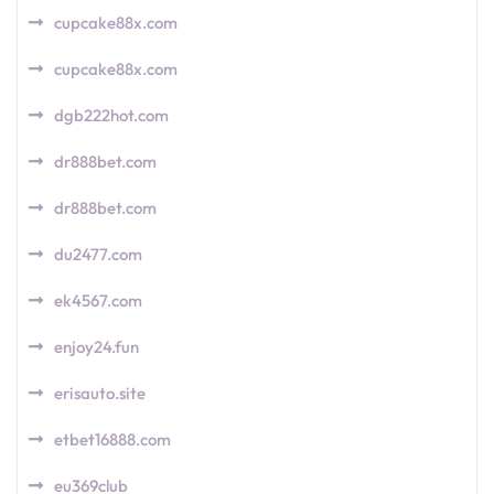
cupcake88x.com
cupcake88x.com
dgb222hot.com
dr888bet.com
dr888bet.com
du2477.com
ek4567.com
enjoy24.fun
erisauto.site
etbet16888.com
eu369club