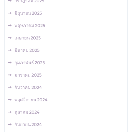
กรกฎาคม 2025
มิถุนายน 2025
พฤษภาคม 2025
เมษายน 2025
มีนาคม 2025
กุมภาพันธ์ 2025
มกราคม 2025
ธันวาคม 2024
พฤศจิกายน 2024
ตุลาคม 2024
กันยายน 2024