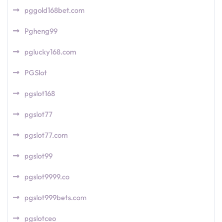
pggold168bet.com
Pgheng99
pglucky168.com
PGSlot
pgslot168
pgslot77
pgslot77.com
pgslot99
pgslot9999.co
pgslot999bets.com
pgslotceo