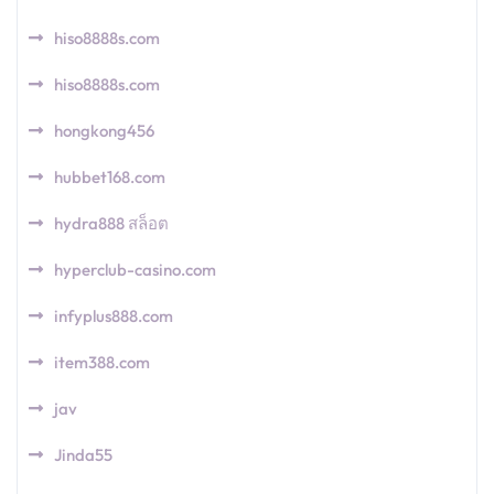
hiso8888s.com
hiso8888s.com
hongkong456
hubbet168.com
hydra888 สล็อต
hyperclub-casino.com
infyplus888.com
item388.com
jav
Jinda55