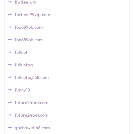
fiwdee.win
fortune99vip.com
fox689ok.com
fox689ok.com
fullslot
fullslotpg
fullslotpg168.com
funny18
future24bet.com
future24bet.com
gachawin168.com