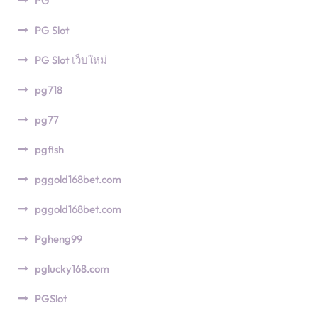
PG
PG Slot
PG Slot เว็บใหม่
pg718
pg77
pgfish
pggold168bet.com
pggold168bet.com
Pgheng99
pglucky168.com
PGSlot