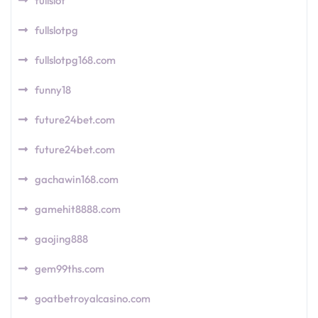
fullslot
fullslotpg
fullslotpg168.com
funny18
future24bet.com
future24bet.com
gachawin168.com
gamehit8888.com
gaojing888
gem99ths.com
goatbetroyalcasino.com