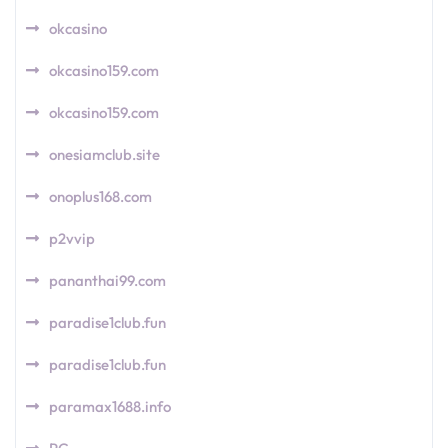
okcasino
okcasino159.com
okcasino159.com
onesiamclub.site
onoplus168.com
p2vvip
pananthai99.com
paradise1club.fun
paradise1club.fun
paramax1688.info