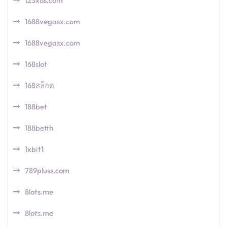
123xos.com
1688vegasx.com
1688vegasx.com
168slot
168สล็อต
188bet
188betth
1xbit1
789pluss.com
8lots.me
8lots.me