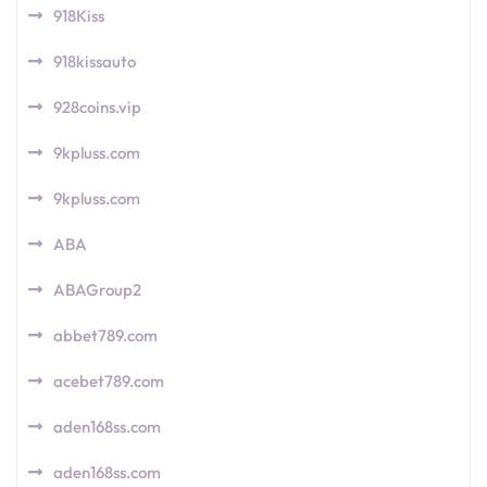
918Kiss
918kissauto
928coins.vip
9kpluss.com
9kpluss.com
ABA
ABAGroup2
abbet789.com
acebet789.com
aden168ss.com
aden168ss.com