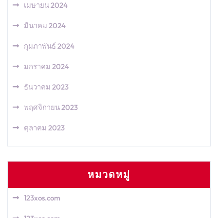
เมษายน 2024
มีนาคม 2024
กุมภาพันธ์ 2024
มกราคม 2024
ธันวาคม 2023
พฤศจิกายน 2023
ตุลาคม 2023
หมวดหมู่
123xos.com