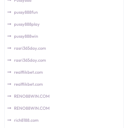
Pussy888
pussy888fun
pussy888play
pussy888win
rasri365day.com
rasri365day.com
realflikbet.com
realflikbet.com
RENO88WIN.COM
RENO88WIN.COM
rich8188.com