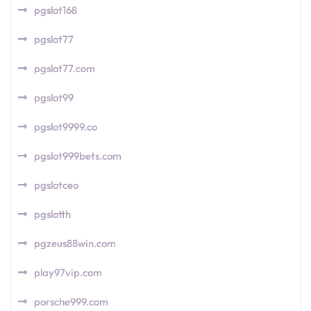
pgslot168
pgslot77
pgslot77.com
pgslot99
pgslot9999.co
pgslot999bets.com
pgslotceo
pgslotth
pgzeus88win.com
play97vip.com
porsche999.com