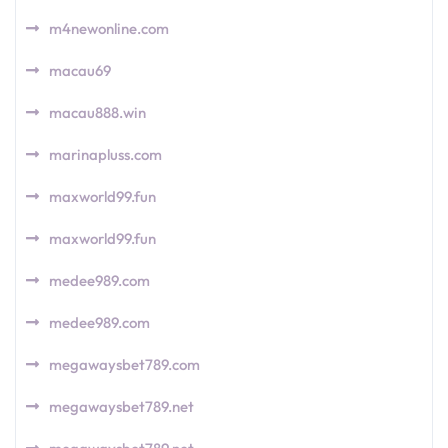
m4newonline.com
macau69
macau888.win
marinapluss.com
maxworld99.fun
maxworld99.fun
medee989.com
medee989.com
megawaysbet789.com
megawaysbet789.net