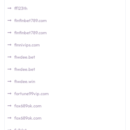
ff123th
finfinbet789.com
finfinbet789.com
finnivips.com
fiwdee.bet
fiwdee.bet
fiwdee.win
fortune99vip.com
fox689ok.com
fox689ok.com