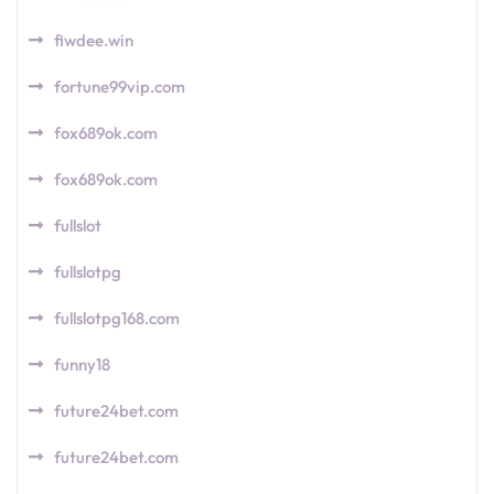
fiwdee.win
fortune99vip.com
fox689ok.com
fox689ok.com
fullslot
fullslotpg
fullslotpg168.com
funny18
future24bet.com
future24bet.com