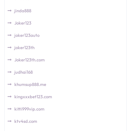
jinda888
Joker123
joker123auto
joker123th
Joker123th.com
judhai168
khumsup888.me
kingxxxbet123.com
kitti999vip.com
ktv4sd.com