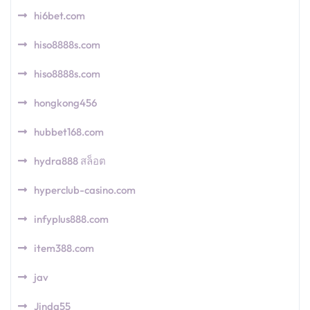
hi6bet.com
hiso8888s.com
hiso8888s.com
hongkong456
hubbet168.com
hydra888 สล็อต
hyperclub-casino.com
infyplus888.com
item388.com
jav
Jinda55