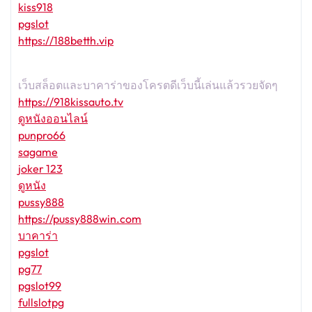
kiss918
pgslot
https://188betth.vip
เว็บสล็อตและบาคาร่าของโครตดีเว็บนี้เล่นแล้วรวยจัดๆ
https://918kissauto.tv
ดูหนังออนไลน์
punpro66
sagame
joker 123
ดูหนัง
pussy888
https://pussy888win.com
บาคาร่า
pgslot
pg77
pgslot99
fullslotpg