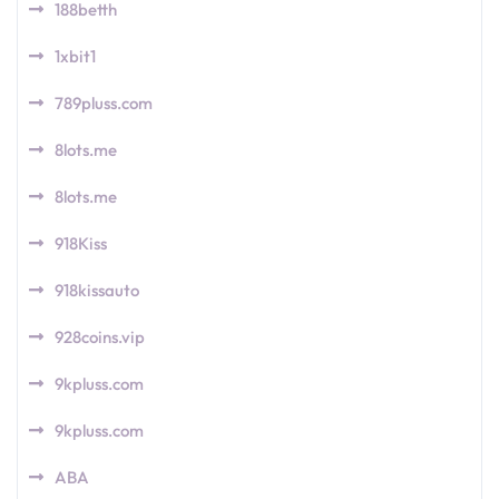
188betth
1xbit1
789pluss.com
8lots.me
8lots.me
918Kiss
918kissauto
928coins.vip
9kpluss.com
9kpluss.com
ABA