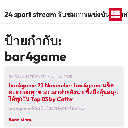
Skip
to
24 sport stream รับชมการแข่งขันกีฬาส
content
ป้ายกำกับ:
bar4game
BY
DYLAN STEWART
4 ตุลาคม 2025
bar4game 27 November bar4game แจ็ค
พอตแตกทุกช่วงเวลาค่ายดังน่าเชื่อถือลุ้นสนุก
ได้ทุกวัน Top 83 by Cathy
bar4game คือหนึ่งในแพลตฟอร์มพน…
Read More