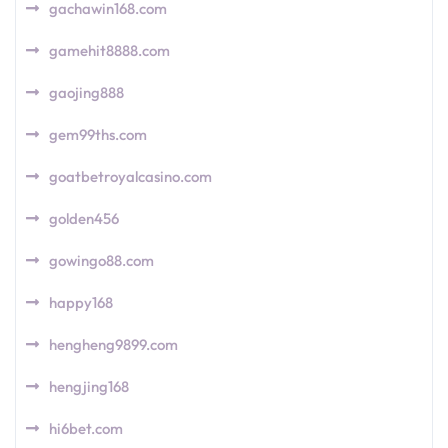
gachawin168.com
gamehit8888.com
gaojing888
gem99ths.com
goatbetroyalcasino.com
golden456
gowingo88.com
happy168
hengheng9899.com
hengjing168
hi6bet.com