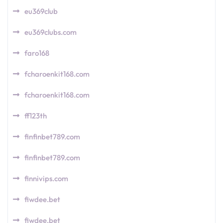
eu369club
eu369clubs.com
faro168
fcharoenkit168.com
fcharoenkit168.com
ff123th
finfinbet789.com
finfinbet789.com
finnivips.com
fiwdee.bet
fiwdee.bet