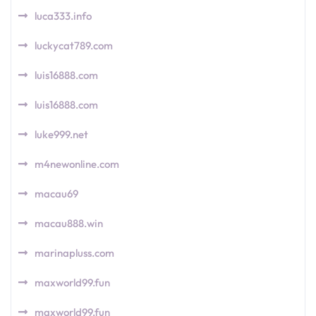
luca333.info
luckycat789.com
luis16888.com
luis16888.com
luke999.net
m4newonline.com
macau69
macau888.win
marinapluss.com
maxworld99.fun
maxworld99.fun