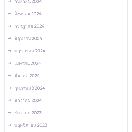
กันยายน 2024
สิงหาคม 2024
กรกฎาคม 2024
มิถุนายน 2024
พฤษภาคม 2024
เมษายน 2024
มีนาคม 2024
กุมภาพันธ์ 2024
มกราคม 2024
ธันวาคม 2023
พฤศจิกายน 2023