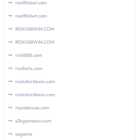
realflikbet.com
realflikbet.com
RENO88WIN.COM
RENO88WIN.COM
rich8188.com
rizzbetx.com
rockstar66win.com
rockstar66win.com
royaleluxee.com
s2kgamewin.com
sagame