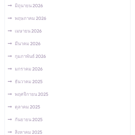
มิถุนายน 2026
พฤษภาคม 2026
เมษายน 2026
มีนาคม 2026
กุมภาพันธ์ 2026
มกราคม 2026
ธันวาคม 2025
พฤศจิกายน 2025
ตุลาคม 2025
กันยายน 2025
สิงหาคม 2025