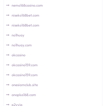
nemo168casino.com
niseko168bet.com
niseko168bet.com
no1huay
no1huay.com
okcasino
okcasino159.com
okcasino159.com
onesiamclub.site
onoplus168.com
p2vvip