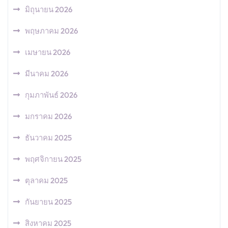
มิถุนายน 2026
พฤษภาคม 2026
เมษายน 2026
มีนาคม 2026
กุมภาพันธ์ 2026
มกราคม 2026
ธันวาคม 2025
พฤศจิกายน 2025
ตุลาคม 2025
กันยายน 2025
สิงหาคม 2025