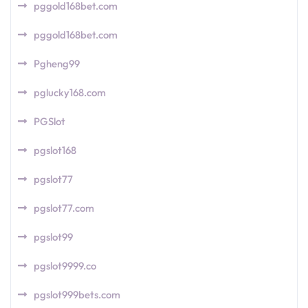
pggold168bet.com
pggold168bet.com
Pgheng99
pglucky168.com
PGSlot
pgslot168
pgslot77
pgslot77.com
pgslot99
pgslot9999.co
pgslot999bets.com