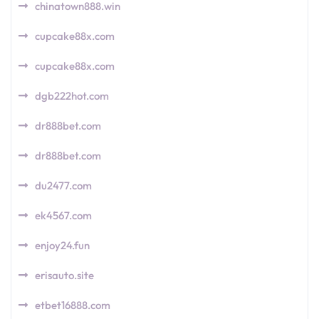
chinatown888.win
cupcake88x.com
cupcake88x.com
dgb222hot.com
dr888bet.com
dr888bet.com
du2477.com
ek4567.com
enjoy24.fun
erisauto.site
etbet16888.com