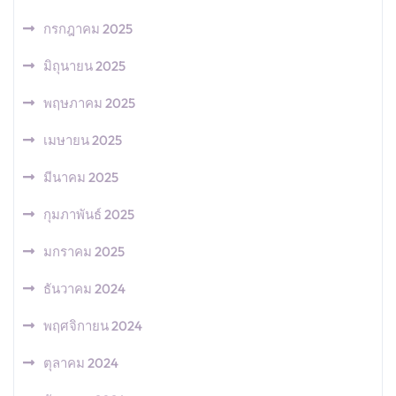
กรกฎาคม 2025
มิถุนายน 2025
พฤษภาคม 2025
เมษายน 2025
มีนาคม 2025
กุมภาพันธ์ 2025
มกราคม 2025
ธันวาคม 2024
พฤศจิกายน 2024
ตุลาคม 2024