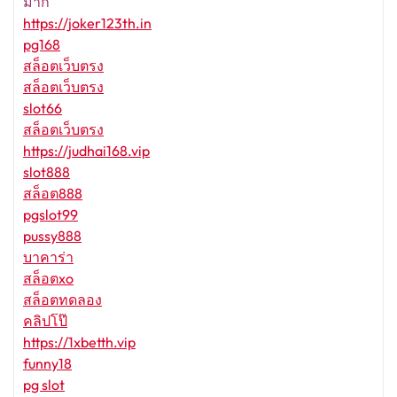
มาก
https://joker123th.in
pg168
สล็อตเว็บตรง
สล็อตเว็บตรง
slot66
สล็อตเว็บตรง
https://judhai168.vip
slot888
สล็อต888
pgslot99
pussy888
บาคาร่า
สล็อตxo
สล็อตทดลอง
คลิปโป๊
https://1xbetth.vip
funny18
pg slot