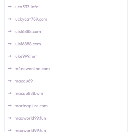
luca333.info
luckycat789.com
luis16888.com
luis16888.com
luke999.net
m4newonline.com
macau69
macau888.win
marinapluss.com
maxworld99.fun
maxworld99.fun