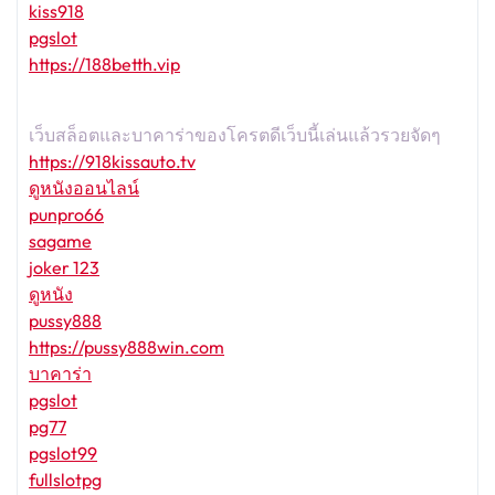
kiss918
pgslot
https://188betth.vip
เว็บสล็อตและบาคาร่าของโครตดีเว็บนี้เล่นแล้วรวยจัดๆ
https://918kissauto.tv
ดูหนังออนไลน์
punpro66
sagame
joker 123
ดูหนัง
pussy888
https://pussy888win.com
บาคาร่า
pgslot
pg77
pgslot99
fullslotpg