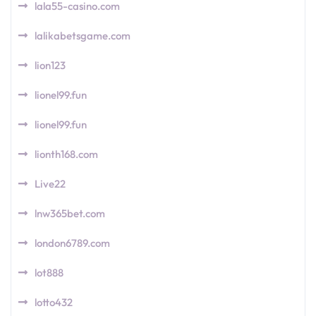
lala55-casino.com
lalikabetsgame.com
lion123
lionel99.fun
lionel99.fun
lionth168.com
Live22
lnw365bet.com
london6789.com
lot888
lotto432