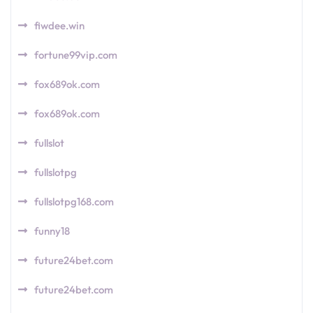
fiwdee.win
fortune99vip.com
fox689ok.com
fox689ok.com
fullslot
fullslotpg
fullslotpg168.com
funny18
future24bet.com
future24bet.com