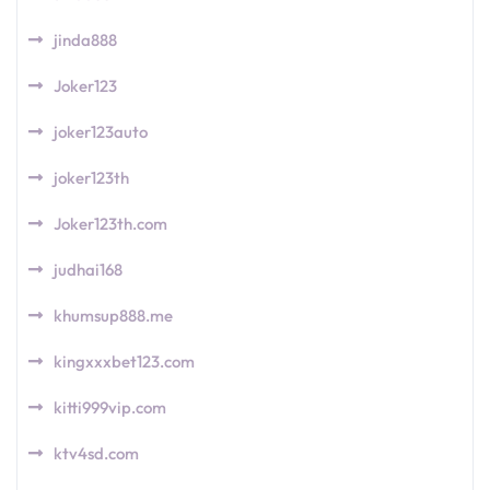
jinda888
Joker123
joker123auto
joker123th
Joker123th.com
judhai168
khumsup888.me
kingxxxbet123.com
kitti999vip.com
ktv4sd.com