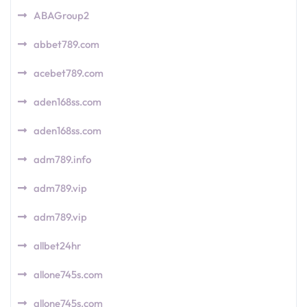
ABAGroup2
abbet789.com
acebet789.com
aden168ss.com
aden168ss.com
adm789.info
adm789.vip
adm789.vip
allbet24hr
allone745s.com
allone745s.com