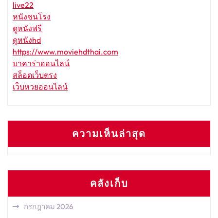
live22
หนังชนโรง
ดูหนังฟรี
ดูหนังhd
https://www.moviehdthai.com
บาคาร่าออนไลน์
สล็อตเว็บตรง
เว็บหวยออนไลน์
ความเห็นล่าสุด
คลังเก็บ
กรกฎาคม 2026