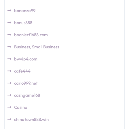
bonanza99
bonus888
boonlert1688.com
Business, Small Business
bwvip4.com
cafe444
carlo999.net
cashgame168
Casino
chinatown888.win