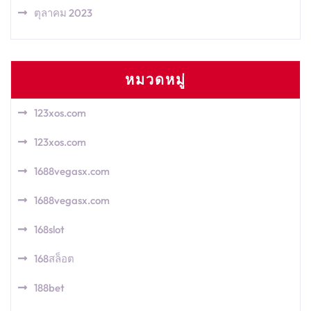
ตุลาคม 2023
หมวดหมู่
123xos.com
123xos.com
1688vegasx.com
1688vegasx.com
168slot
168สล็อต
188bet