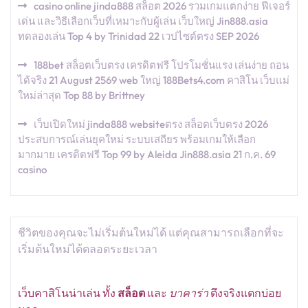
casino online jinda888 สล็อต 2026 รวมเกมแตกง่าย ฟีเจอร์
เด่น และวิธีเลือกเว็บที่เหมาะกับผู้เล่น เว็บใหญ่ Jin888.asia
ทดลองเล่น Top 4 by Trinidad 22 เวปไซต์ตรง SEP 2026
188bet สล็อตเว็บตรง เครดิตฟรี โปรโมชั่นแรง เล่นง่าย ถอน
ได้จริง 21 August 2569 web ใหญ่ 188Bets4.com คาสิโน เว็บแม่
ใหม่ล่าสุด Top 88 by Brittney
เว็บเปิดใหม่ jinda888 websiteตรง สล็อตเว็บตรง 2026
ประสบการณ์เล่นยุคใหม่ ระบบเสถียร พร้อมเกมให้เลือก
มากมาย เครดิตฟรี Top 99 by Aleida Jin888.asia 21 ก.ค. 69
casino
ชีวิตของคุณจะไม่เริ่มต้นใหม่ได้ แต่คุณสามารถเลือกที่จะ
เริ่มต้นใหม่ได้ตลอดระยะเวลา
เว็บคาสิโนน่าเล่น ทั้ง
สล็อต
และ
บาคาร่า
ตึงจริงแตกบ่อย