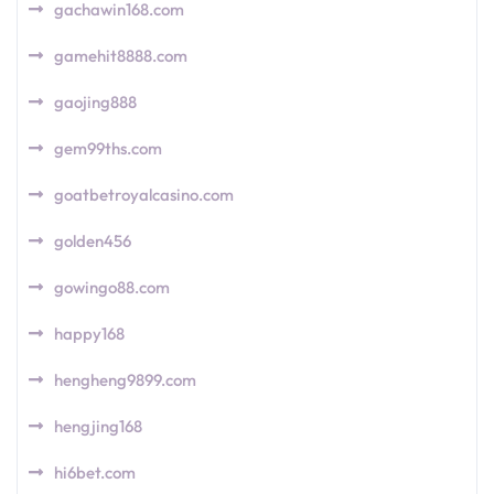
gachawin168.com
gamehit8888.com
gaojing888
gem99ths.com
goatbetroyalcasino.com
golden456
gowingo88.com
happy168
hengheng9899.com
hengjing168
hi6bet.com