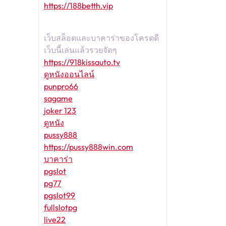
https://188betth.vip
เว็บสล็อตและบาคาร่าของโครตดี
เว็บนี้เล่นแล้วรวยจัดๆ
https://918kissauto.tv
ดูหนังออนไลน์
punpro66
sagame
joker 123
ดูหนัง
pussy888
https://pussy888win.com
บาคาร่า
pgslot
pg77
pgslot99
fullslotpg
live22