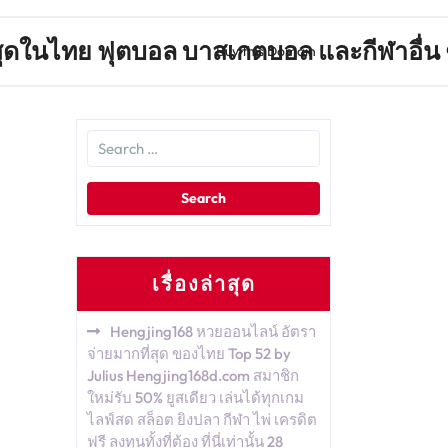
่สุดในไทย ฟุตบอล บาสเกตบอล และกีฬาอื่
Buy this Domain
เรื่องล่าสุด
Hengjing168 หวยออนไลน์ อัตรา
จ่ายมากที่สุด ของไทย Top 52 by
Julius Hengjing168d.com สมาชิก
ใหม่รับ 50% ยูสเดียว เล่นได้ทุกเกม
ไลฟ์สด สล็อต ยิงปลา กีฬา ไพ่ เครดิต
ฟรี ลงทุนทั้งที่ต้อง ที่นี่เท่านั้น 28