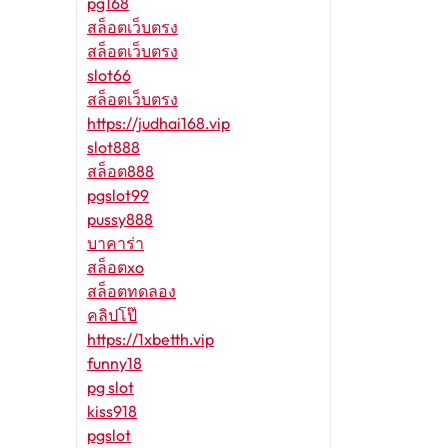
pg168
สล็อตเว็บตรง
สล็อตเว็บตรง
slot66
สล็อตเว็บตรง
https://judhai168.vip
slot888
สล็อต888
pgslot99
pussy888
บาคาร่า
สล็อตxo
สล็อตทดลอง
คลิปโป๊
https://1xbetth.vip
funny18
pg slot
kiss918
pgslot