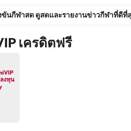
ขันกีฬาสด ดูสดและรายงานข่าวกีฬาที่ดีที
VIP เครดิตฟรี
nniVIP
มลงทุน
y