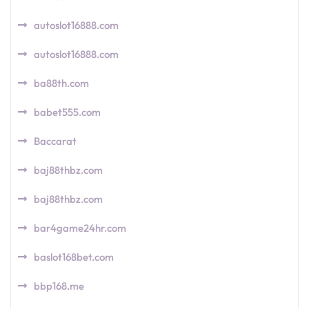
autoslot16888.com
autoslot16888.com
ba88th.com
babet555.com
Baccarat
baj88thbz.com
baj88thbz.com
bar4game24hr.com
baslot168bet.com
bbp168.me