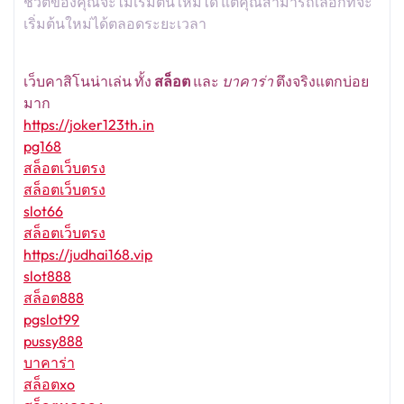
ชีวิตของคุณจะไม่เริ่มต้นใหม่ได้ แต่คุณสามารถเลือกที่จะ
เริ่มต้นใหม่ได้ตลอดระยะเวลา
เว็บคาสิโนน่าเล่น ทั้ง
สล็อต
และ
บาคาร่า
ตึงจริงแตกบ่อย
มาก
https://joker123th.in
pg168
สล็อตเว็บตรง
สล็อตเว็บตรง
slot66
สล็อตเว็บตรง
https://judhai168.vip
slot888
สล็อต888
pgslot99
pussy888
บาคาร่า
สล็อตxo