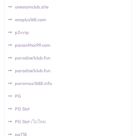
onesiamclub.site
onoplus168.com
p2vvip
pananthai99.com
paradise1club.fun
paradise1club.fun
paramax1688.info
PG
PG Slot
PG Slot เว็บใหม่
pg718