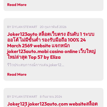
Read More
BY
DYLAN STEWART
20 กุมภาพันธ์ 2026
Joker123auto สล็อตเว็บตรง อันดับ 1 ระบบ
ออโต้ ไม่มีขั้นต่ำ รองรับมือถือ 100% 24
March 2569 website แจกหนัก
joker123auto.mobi casino online เว็บใหญ่
ใหม่ล่าสุด Top 57 by Eliza
รีวิวประสบการณ์การเล่น joker12…
Read More
BY
DYLAN STEWART
8 กันยายน 2024
Joker123 joker123auto.com websiteสล็อต