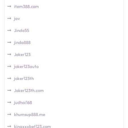
item388.com
jav
Jinda55
jinda888
Joker123
joker123auto
joker123th
Joker123th.com
judhai168
khumsup888.me
kingxxxbet123.com