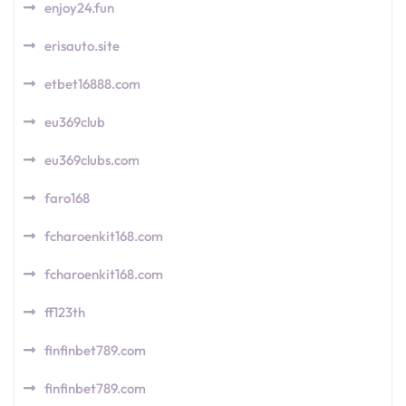
enjoy24.fun
erisauto.site
etbet16888.com
eu369club
eu369clubs.com
faro168
fcharoenkit168.com
fcharoenkit168.com
ff123th
finfinbet789.com
finfinbet789.com