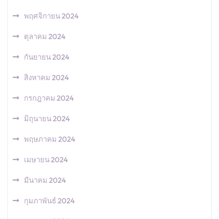
พฤศจิกายน 2024
ตุลาคม 2024
กันยายน 2024
สิงหาคม 2024
กรกฎาคม 2024
มิถุนายน 2024
พฤษภาคม 2024
เมษายน 2024
มีนาคม 2024
กุมภาพันธ์ 2024