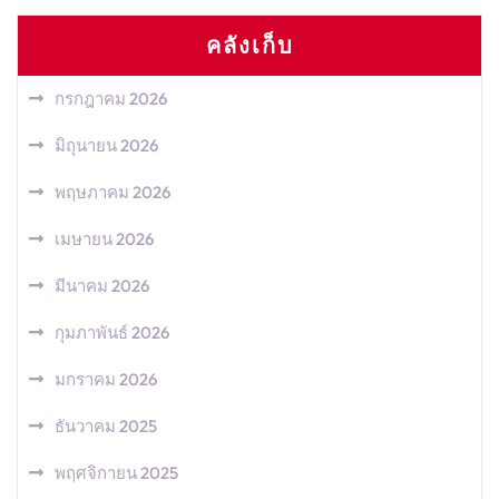
คลังเก็บ
กรกฎาคม 2026
มิถุนายน 2026
พฤษภาคม 2026
เมษายน 2026
มีนาคม 2026
กุมภาพันธ์ 2026
มกราคม 2026
ธันวาคม 2025
พฤศจิกายน 2025