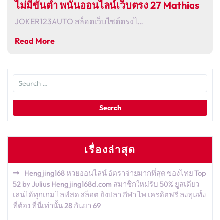
ไม่มีขั้นต่ำ พนันออนไลน์เว็บตรง 27 Mathias
JOKER123AUTO สล็อตเว็บไซต์ตรงไ…
Read More
เรื่องล่าสุด
Hengjing168 หวยออนไลน์ อัตราจ่ายมากที่สุด ของไทย Top
52 by Julius Hengjing168d.com สมาชิกใหม่รับ 50% ยูสเดียว
เล่นได้ทุกเกม ไลฟ์สด สล็อต ยิงปลา กีฬา ไพ่ เครดิตฟรี ลงทุนทั้ง
ที่ต้อง ที่นี่เท่านั้น 28 กันยา 69