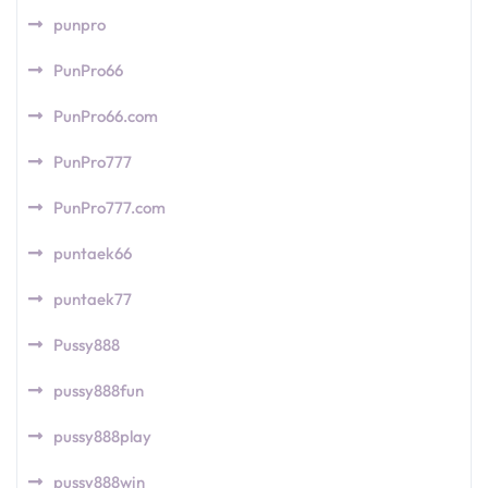
punpro
PunPro66
PunPro66.com
PunPro777
PunPro777.com
puntaek66
puntaek77
Pussy888
pussy888fun
pussy888play
pussy888win