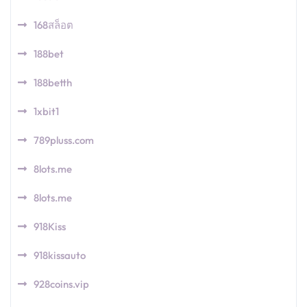
168สล็อต
188bet
188betth
1xbit1
789pluss.com
8lots.me
8lots.me
918Kiss
918kissauto
928coins.vip