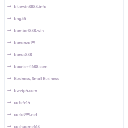
bluewin8888.info
bng55
bombet888.win
bonanza99
bonus888
boonlert1688.com
Business, Small Business
bwvip4.com
cafe444
carlo999.net
cashgame168