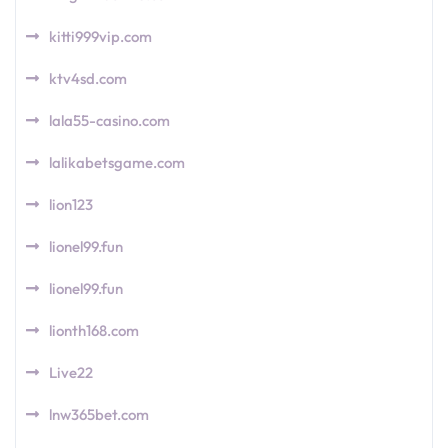
kitti999vip.com
ktv4sd.com
lala55-casino.com
lalikabetsgame.com
lion123
lionel99.fun
lionel99.fun
lionth168.com
Live22
lnw365bet.com