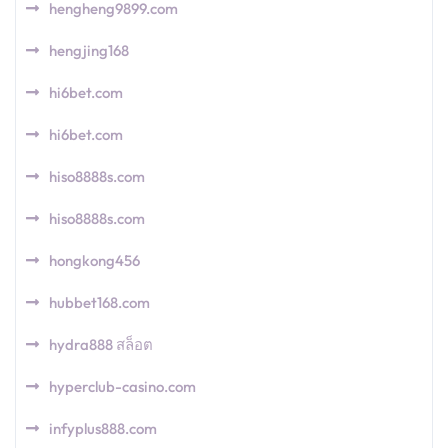
hengheng9899.com
hengjing168
hi6bet.com
hi6bet.com
hiso8888s.com
hiso8888s.com
hongkong456
hubbet168.com
hydra888 สล็อต
hyperclub-casino.com
infyplus888.com