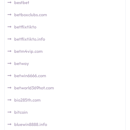
bestbet
betboxclubs.com
betflixtikto
betflixtikto.info
betm4vip.com
betway
betwin6666.com
betworld369hot.com
bio285th.com
bitcoin
bluewin8888.info