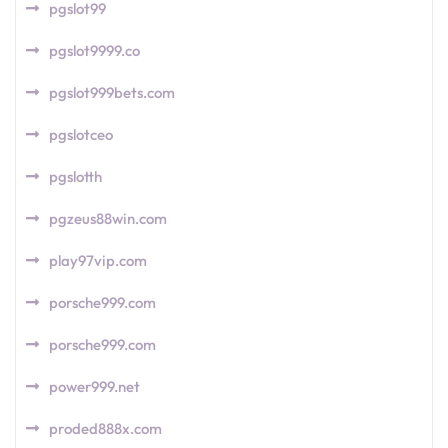
pgslot99
pgslot9999.co
pgslot999bets.com
pgslotceo
pgslotth
pgzeus88win.com
play97vip.com
porsche999.com
porsche999.com
power999.net
proded888x.com