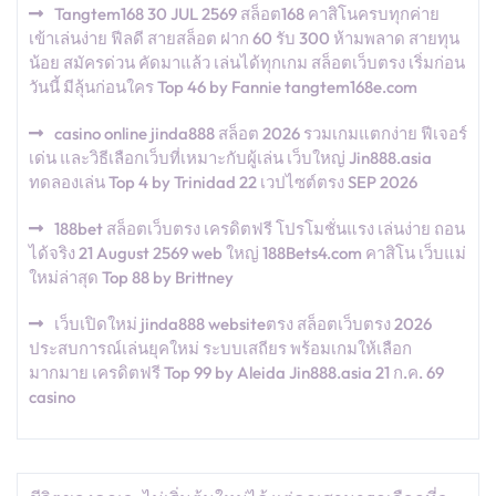
Tangtem168 30 JUL 2569 สล็อต168 คาสิโนครบทุกค่าย
เข้าเล่นง่าย ฟีลดี สายสล็อต ฝาก 60 รับ 300 ห้ามพลาด สายทุน
น้อย สมัครด่วน คัดมาแล้ว เล่นได้ทุกเกม สล็อตเว็บตรง เริ่มก่อน
วันนี้ มีลุ้นก่อนใคร Top 46 by Fannie tangtem168e.com
casino online jinda888 สล็อต 2026 รวมเกมแตกง่าย ฟีเจอร์
เด่น และวิธีเลือกเว็บที่เหมาะกับผู้เล่น เว็บใหญ่ Jin888.asia
ทดลองเล่น Top 4 by Trinidad 22 เวปไซต์ตรง SEP 2026
188bet สล็อตเว็บตรง เครดิตฟรี โปรโมชั่นแรง เล่นง่าย ถอน
ได้จริง 21 August 2569 web ใหญ่ 188Bets4.com คาสิโน เว็บแม่
ใหม่ล่าสุด Top 88 by Brittney
เว็บเปิดใหม่ jinda888 websiteตรง สล็อตเว็บตรง 2026
ประสบการณ์เล่นยุคใหม่ ระบบเสถียร พร้อมเกมให้เลือก
มากมาย เครดิตฟรี Top 99 by Aleida Jin888.asia 21 ก.ค. 69
casino