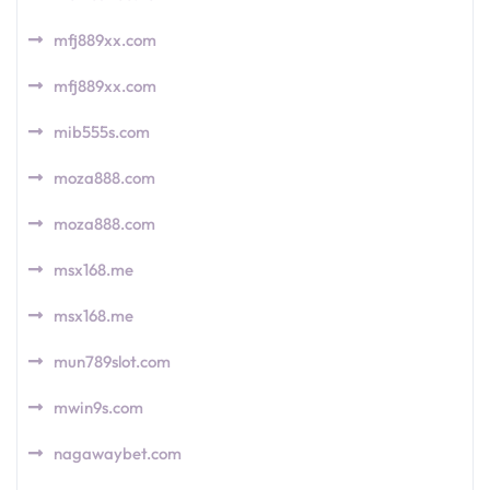
mfj889xx.com
mfj889xx.com
mib555s.com
moza888.com
moza888.com
msx168.me
msx168.me
mun789slot.com
mwin9s.com
nagawaybet.com