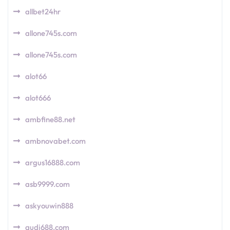
allbet24hr
allone745s.com
allone745s.com
alot66
alot666
ambfine88.net
ambnovabet.com
argus16888.com
asb9999.com
askyouwin888
audi688.com