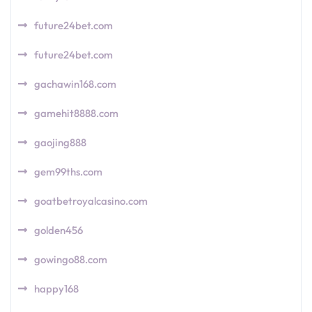
future24bet.com
future24bet.com
gachawin168.com
gamehit8888.com
gaojing888
gem99ths.com
goatbetroyalcasino.com
golden456
gowingo88.com
happy168