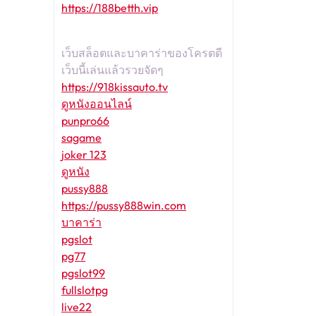
https://188betth.vip
เว็บสล็อตและบาคาร่าของโครตดี
เว็บนี้เล่นแล้วรวยจัดๆ
https://918kissauto.tv
ดูหนังออนไลน์
punpro66
sagame
joker 123
ดูหนัง
pussy888
https://pussy888win.com
บาคาร่า
pgslot
pg77
pgslot99
fullslotpg
live22