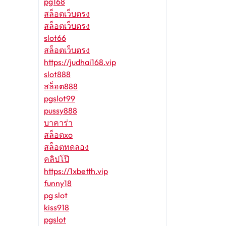
pg168
สล็อตเว็บตรง
สล็อตเว็บตรง
slot66
สล็อตเว็บตรง
https://judhai168.vip
slot888
สล็อต888
pgslot99
pussy888
บาคาร่า
สล็อตxo
สล็อตทดลอง
คลิปโป๊
https://1xbetth.vip
funny18
pg slot
kiss918
pgslot