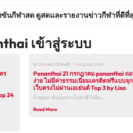
ขันกีฬาสด ดูสดและรายงานข่าวกีฬาที่ดีที
thai เข้าสู่ระบบ
BY
DYLAN STEWART
1 กรกฎาคม 2025
ัคร
Pananthai 21 กรกฎาคม pananthai ถ
ง่าย ไม่มีค่าธรรมเนียมเครดิตฟรีแบบจุ
เว็บตรงไม่ผ่านเอเย่นต์ Top 3 by Lisa
op 24
ถ้าคุณกำลังมองหาเว็บคาสิโนที่น…
Read More