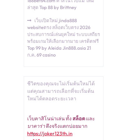
188Bets4.com คาสิโน เว็บแม่ ใหม่
ล่าสุด Top 88 by Brittney
เว็บเปิดใหม่ jinda888
websiteตรง สล็อตเว็บตรง 2026
ประสบการณ์เล่นยุคใหม่ ระบบเสถียร
พร้อมเกมให้เลือกมากมาย เครดิตฟรี
Top 99 by Aleida Jin888.asia 21
ก.ค. 69 casino
ชีวิตของคุณจะไม่เริ่มต้นใหม่ได้
แต่คุณสามารถเลือกที่จะเริ่มต้น
ใหม่ได้ตลอดระยะเวลา
เว็บคาสิโนน่าเล่น ทั้ง
สล็อต
และ
บาคาร่า
ตึงจริงแตกบ่อยมาก
https://joker123th.in