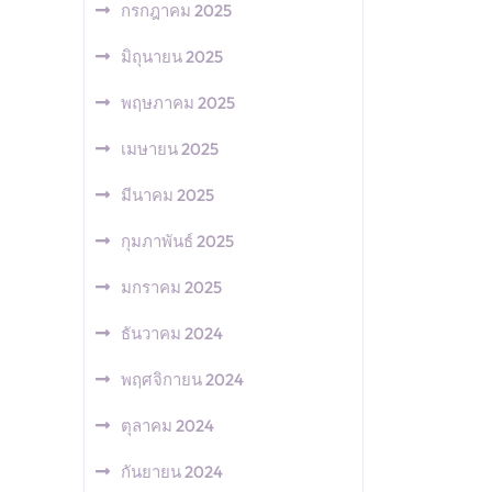
กรกฎาคม 2025
มิถุนายน 2025
พฤษภาคม 2025
เมษายน 2025
มีนาคม 2025
กุมภาพันธ์ 2025
มกราคม 2025
ธันวาคม 2024
พฤศจิกายน 2024
ตุลาคม 2024
กันยายน 2024