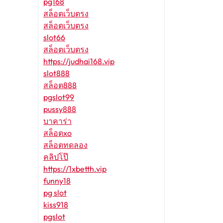
pg168
สล็อตเว็บตรง
สล็อตเว็บตรง
slot66
สล็อตเว็บตรง
https://judhai168.vip
slot888
สล็อต888
pgslot99
pussy888
บาคาร่า
สล็อตxo
สล็อตทดลอง
คลิปโป๊
https://1xbetth.vip
funny18
pg slot
kiss918
pgslot