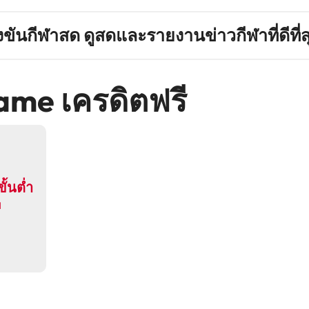
ขันกีฬาสด ดูสดและรายงานข่าวกีฬาที่ดีที
ame เครดิตฟรี
ั้นต่ำ
a