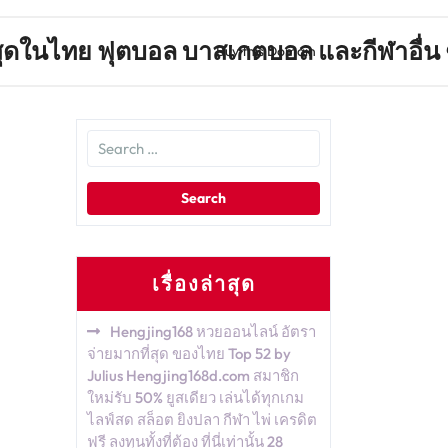
่สุดในไทย ฟุตบอล บาสเกตบอล และกีฬาอื่
Buy this Domain
เรื่องล่าสุด
Hengjing168 หวยออนไลน์ อัตรา
จ่ายมากที่สุด ของไทย Top 52 by
Julius Hengjing168d.com สมาชิก
ใหม่รับ 50% ยูสเดียว เล่นได้ทุกเกม
ไลฟ์สด สล็อต ยิงปลา กีฬา ไพ่ เครดิต
ฟรี ลงทุนทั้งที่ต้อง ที่นี่เท่านั้น 28