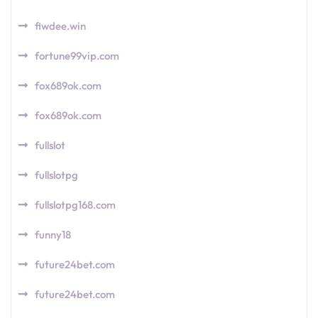
fiwdee.win
fortune99vip.com
fox689ok.com
fox689ok.com
fullslot
fullslotpg
fullslotpg168.com
funny18
future24bet.com
future24bet.com