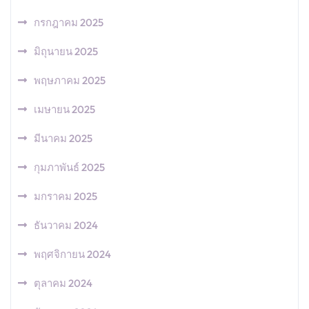
กรกฎาคม 2025
มิถุนายน 2025
พฤษภาคม 2025
เมษายน 2025
มีนาคม 2025
กุมภาพันธ์ 2025
มกราคม 2025
ธันวาคม 2024
พฤศจิกายน 2024
ตุลาคม 2024