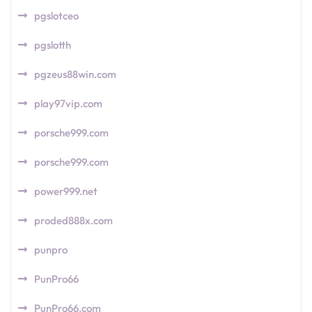
pgslotceo
pgslotth
pgzeus88win.com
play97vip.com
porsche999.com
porsche999.com
power999.net
proded888x.com
punpro
PunPro66
PunPro66.com