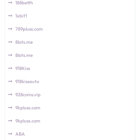
188betth
1xbit1
789pluss.com
8lots.me
8lots.me
918Kiss
918kissauto
928coins.vip
9kpluss.com
9kpluss.com
ABA