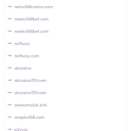
nemo168casino.com
niseko168bet.com
niseko168bet.com
no1huay
no1huay.com
okcasino
okcasino159.com
okcasino159.com
onesiamclub.site
onoplus168.com
p2vvip