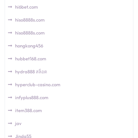
hi6bet.com
hiso8888s.com
hiso8888s.com
hongkong456
hubbet168.com
hydra888 สล็อต
hyperclub-casino.com
infyplus888.com
item388.com
jav
Jinda55