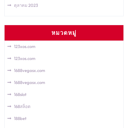
ตุลาคม 2023
หมวดหมู่
123xos.com
123xos.com
1688vegasx.com
1688vegasx.com
168slot
168สล็อต
188bet