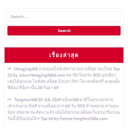
เรื่องล่าสุด
Hengjing168 หวยออนไลน์ อัตราจ่ายมากที่สุด ของไทย Top
52 by Julius Hengjing168d.com สมาชิกใหม่รับ 50% ยูสเดียว
เล่นได้ทุกเกม ไลฟ์สด สล็อต ยิงปลา กีฬา ไพ่ เครดิตฟรี ลงทุนทั้ง
ที่ต้อง ที่นี่เท่านั้น 28 กันยา 69
Tangtem168 30 JUL 2569 สล็อต168 คาสิโนครบทุกค่าย
เข้าเล่นง่าย ฟีลดี สายสล็อต ฝาก 60 รับ 300 ห้ามพลาด สายทุน
น้อย สมัครด่วน คัดมาแล้ว เล่นได้ทุกเกม สล็อตเว็บตรง เริ่มก่อน
วันนี้ มีลุ้นก่อนใคร Top 46 by Fannie tangtem168e.com