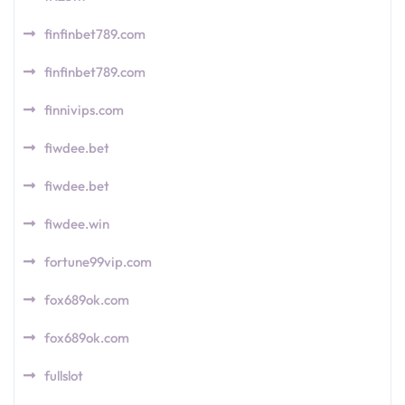
finfinbet789.com
finfinbet789.com
finnivips.com
fiwdee.bet
fiwdee.bet
fiwdee.win
fortune99vip.com
fox689ok.com
fox689ok.com
fullslot