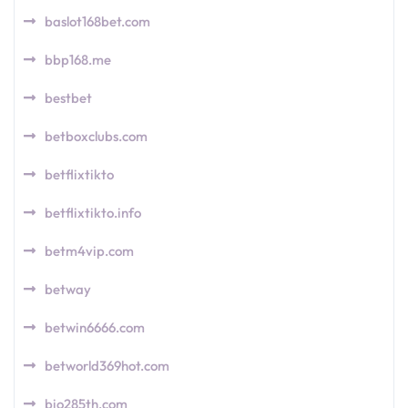
baslot168bet.com
bbp168.me
bestbet
betboxclubs.com
betflixtikto
betflixtikto.info
betm4vip.com
betway
betwin6666.com
betworld369hot.com
bio285th.com