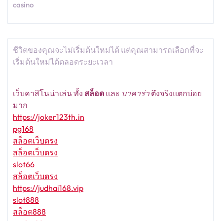
casino
ชีวิตของคุณจะไม่เริ่มต้นใหม่ได้ แต่คุณสามารถเลือกที่จะ
เริ่มต้นใหม่ได้ตลอดระยะเวลา
เว็บคาสิโนน่าเล่น ทั้ง
สล็อต
และ
บาคาร่า
ตึงจริงแตกบ่อย
มาก
https://joker123th.in
pg168
สล็อตเว็บตรง
สล็อตเว็บตรง
slot66
สล็อตเว็บตรง
https://judhai168.vip
slot888
สล็อต888