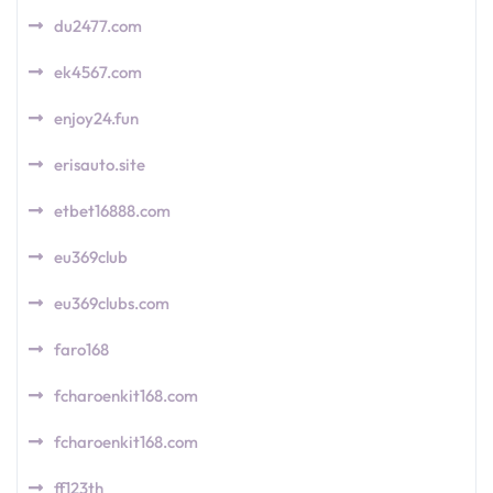
du2477.com
ek4567.com
enjoy24.fun
erisauto.site
etbet16888.com
eu369club
eu369clubs.com
faro168
fcharoenkit168.com
fcharoenkit168.com
ff123th