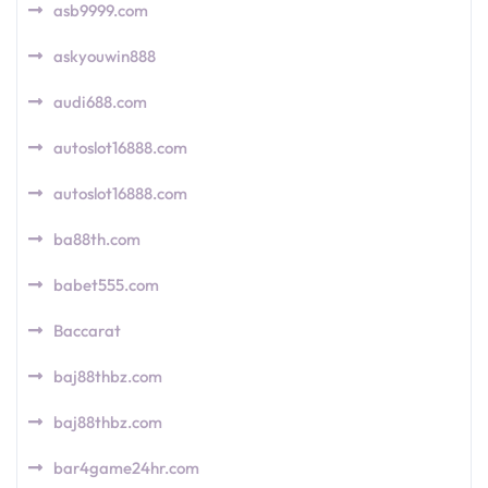
asb9999.com
askyouwin888
audi688.com
autoslot16888.com
autoslot16888.com
ba88th.com
babet555.com
Baccarat
baj88thbz.com
baj88thbz.com
bar4game24hr.com