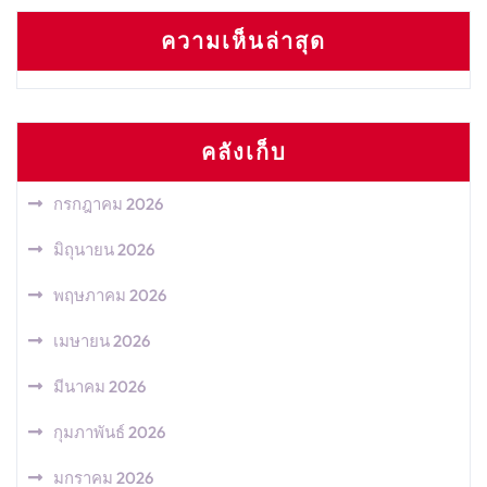
ความเห็นล่าสุด
คลังเก็บ
กรกฎาคม 2026
มิถุนายน 2026
พฤษภาคม 2026
เมษายน 2026
มีนาคม 2026
กุมภาพันธ์ 2026
มกราคม 2026