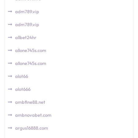
adm789.vip
adm789.vip
allbet24hr
allone745s.com
allone745s.com
alot66
alot666
ambfine88.net
ambnovabet.com
argus16888.com