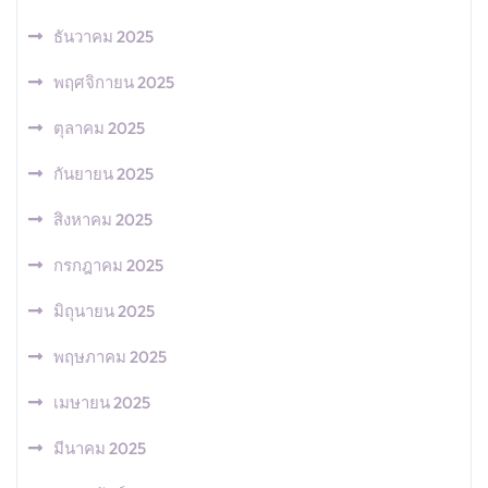
ธันวาคม 2025
พฤศจิกายน 2025
ตุลาคม 2025
กันยายน 2025
สิงหาคม 2025
กรกฎาคม 2025
มิถุนายน 2025
พฤษภาคม 2025
เมษายน 2025
มีนาคม 2025