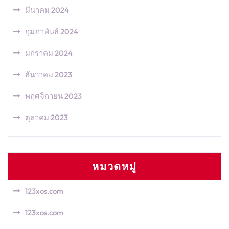
มีนาคม 2024
กุมภาพันธ์ 2024
มกราคม 2024
ธันวาคม 2023
พฤศจิกายน 2023
ตุลาคม 2023
หมวดหมู่
123xos.com
123xos.com