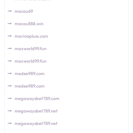
macau69
macau888.win
marinapluss.com
maxworld99.fun
maxworld99.fun
medee989.com
medee989.com
megawaysbet789.com
megawaysbet789.net
megawaysbet789.net