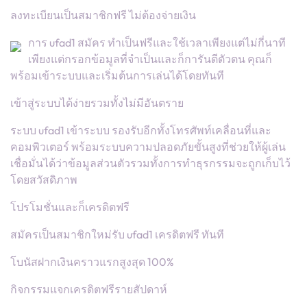
ลงทะเบียนเป็นสมาชิกฟรี ไม่ต้องจ่ายเงิน
การ ufad1 สมัคร ทำเป็นฟรีและใช้เวลาเพียงแต่ไม่กี่นาที
เพียงแต่กรอกข้อมูลที่จำเป็นและก็การันตีตัวตน คุณก็
พร้อมเข้าระบบและเริ่มต้นการเล่นได้โดยทันที
เข้าสู่ระบบได้ง่ายรวมทั้งไม่มีอันตราย
ระบบ ufad1 เข้าระบบ รองรับอีกทั้งโทรศัพท์เคลื่อนที่และ
คอมพิวเตอร์ พร้อมระบบความปลอดภัยขั้นสูงที่ช่วยให้ผู้เล่น
เชื่อมั่นได้ว่าข้อมูลส่วนตัวรวมทั้งการทำธุรกรรมจะถูกเก็บไว้
โดยสวัสดิภาพ
โปรโมชั่นและก็เครดิตฟรี
สมัครเป็นสมาชิกใหม่รับ ufad1 เครดิตฟรี ทันที
โบนัสฝากเงินคราวแรกสูงสุด 100%
กิจกรรมแจกเครดิตฟรีรายสัปดาห์