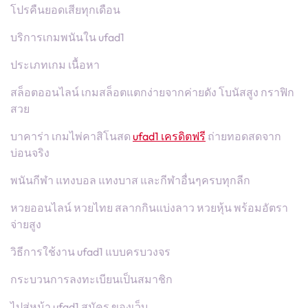
โปรคืนยอดเสียทุกเดือน
บริการเกมพนันใน ufad1
ประเภทเกม เนื้อหา
สล็อตออนไลน์ เกมสล็อตแตกง่ายจากค่ายดัง โบนัสสูง กราฟิก
สวย
บาคาร่า เกมไพ่คาสิโนสด
ufad1 เครดิตฟรี
ถ่ายทอดสดจาก
บ่อนจริง
พนันกีฬา แทงบอล แทงบาส และกีฬาอื่นๆครบทุกลีก
หวยออนไลน์ หวยไทย สลากกินแบ่งลาว หวยหุ้น พร้อมอัตรา
จ่ายสูง
วิธีการใช้งาน ufad1 แบบครบวงจร
กระบวนการลงทะเบียนเป็นสมาชิก
ไปสู่หน้า ufad1 สมัคร ของเว็บ