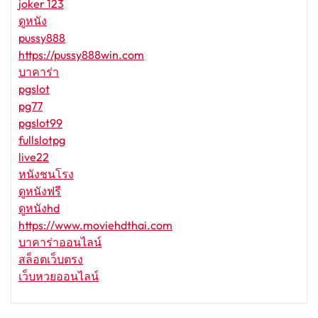
joker 123
ดูหนัง
pussy888
https://pussy888win.com
บาคาร่า
pgslot
pg77
pgslot99
fullslotpg
live22
หนังชนโรง
ดูหนังฟรี
ดูหนังhd
https://www.moviehdthai.com
บาคาร่าออนไลน์
สล็อตเว็บตรง
เว็บหวยออนไลน์