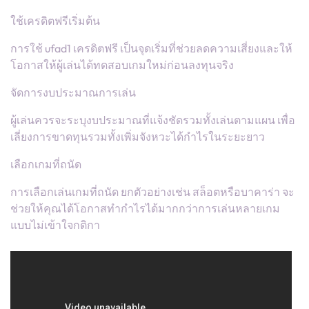
ใช้เครดิตฟรีเริ่มต้น
การใช้ ufad1 เครดิตฟรี เป็นจุดเริ่มที่ช่วยลดความเสี่ยงและให้
โอกาสให้ผู้เล่นได้ทดสอบเกมใหม่ก่อนลงทุนจริง
จัดการงบประมาณการเล่น
ผู้เล่นควรจะระบุงบประมาณที่แจ้งชัดรวมทั้งเล่นตามแผน เพื่อ
เลี่ยงการขาดทุนรวมทั้งเพิ่มจังหวะได้กำไรในระยะยาว
เลือกเกมที่ถนัด
การเลือกเล่นเกมที่ถนัด ยกตัวอย่างเช่น สล็อตหรือบาคาร่า จะ
ช่วยให้คุณได้โอกาสทำกำไรได้มากกว่าการเล่นหลายเกม
แบบไม่เข้าใจกติกา