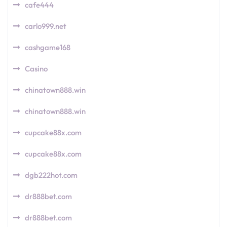
cafe444
carlo999.net
cashgame168
Casino
chinatown888.win
chinatown888.win
cupcake88x.com
cupcake88x.com
dgb222hot.com
dr888bet.com
dr888bet.com