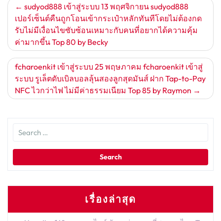
แนะแนว
sudyod888 เข้าสู่ระบบ 13 พฤศจิกายน sudyod888
เปอร์เซ็นต์คืนถูกโอนเข้ากระเป๋าหลักทันทีโดยไม่ต้องกด
เรื่อง
รับไม่มีเงื่อนไขซับซ้อนเหมาะกับคนที่อยากได้ความคุ้ม
ค่ามากขึ้น Top 80 by Becky
fcharoenkit เข้าสู่ระบบ 25 พฤษภาคม fcharoenkit เข้าสู่
ระบบ รูเล็ตดับเบิลบอลลุ้นสองลูกสุดมันส์ ฝาก Tap-to-Pay
NFC ไวกว่าไฟ ไม่มีค่าธรรมเนียม Top 85 by Raymon
เรื่องล่าสุด