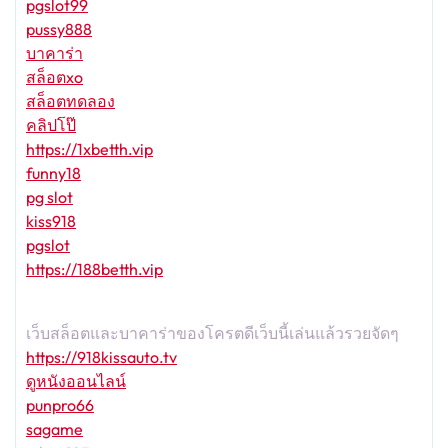
pgslot99
pussy888
บาคาร่า
สล็อตxo
สล็อตทดลอง
คลิปโป๊
https://1xbetth.vip
funny18
pg slot
kiss918
pgslot
https://188betth.vip
เว็บสล็อตและบาคาร่าของโครตดีเว็บนี้เล่นแล้วรวยจัดๆ
https://918kissauto.tv
ดูหนังออนไลน์
punpro66
sagame