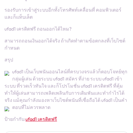
รองรับการเข้าสู่ระบบอีกทั้งโทรศัพท์เคลื่อนที่ คอมพิวเตอร์
และก็แท็บเล็ต
ufad1 เครดิตฟรี ถอนออกได้ไหม?
สามารถถอนเงินออกได้จริง ถ้าเกิดทำตามข้อตกลงที่เว็บไซต์
กำหนด
สรุป
ufad1 เป็นเว็บพนันออนไลน์ที่ครบวงจรแล้วก็ตอบโจทย์ทุก
กลุ่มผู้เล่น ด้วยระบบ ufad1 สมัคร ที่ง่าย ระบบ ufad1 เข้า
ระบบ ที่รวดเร็วทันใจ และก็โปรโมชั่น ufad1 เครดิตฟรี ที่คุ้ม
ทำให้ผู้เล่นสามารถเพลิดเพลินกับการเดิมพันและทำกำไรได้
จริง แม้คุณกำลังมองหาเว็บไซต์พนันที่เชื่อถือได้ ufad1 เป็นคำ
ตอบที่ไม่ควรพลาด
ป้ายกำกับ:
ufad1 เครดิตฟรี