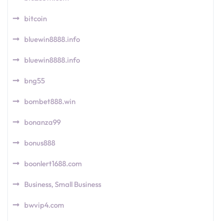
bitcoin
bluewin8888.info
bluewin8888.info
bng55
bombet888.win
bonanza99
bonus888
boonlert1688.com
Business, Small Business
bwvip4.com