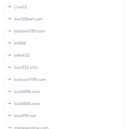
Live22
lnw365bet.com
london6789.com
lot888
lotto432
luca333.info
luckycat789.com
luis16888.com
luis16888.com
luke999.net
m4newonline.com