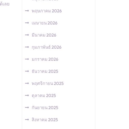
ด้เลย
พฤษภาคม 2026
เมษายน 2026
มีนาคม 2026
กุมภาพันธ์ 2026
มกราคม 2026
ธันวาคม 2025
พฤศจิกายน 2025
ตุลาคม 2025
กันยายน 2025
สิงหาคม 2025