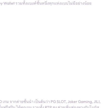
 Wallet รวมทั้งแบงค์ชั้นหนึ่งทุกแห่งแบบไม่มีอย่างน้อย
 เกม จากค่ายชั้นนำ เป็นต้นว่า PG SLOT, Joker Gaming, JILI,
้อฟรีสปิน ได้ทุกเกม รวมทั้ง RTP สูง ช่วยเพิ่มช่องทางรับโบนัส