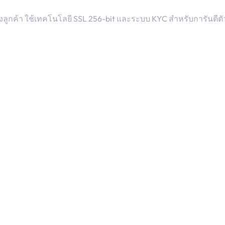
ลูกค้า ใช้เทคโนโลยี SSL 256-bit และระบบ KYC สำหรับการันตีต