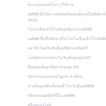
ความปลอดภัยในการใช้งาน
zaf888 ตั้งใจความปลอดภัยของผู้เล่นเป็นพิเศษ
ข้อมูล
โปรโมชั่นแล้วก็โบนัสสุดคุ้มจาก zaf888
zaf888 ขึ้นชื่อลือชาเรื่องโปรโมชั่นแล้วก็โบนัสที่คุ
สมาชิกใหม่รับทันที zaf888 เครดิตฟรี
โบนัสฝากแรกของวัน รับเพิ่มสูงสุด 50%
คืนยอดเสียทุกสัปดาห์ สูงสุด 10%
กิจกรรมแจกของขวัญประจำเดือน
อ่านข้อมูลเพิ่มเติมพอดี โปรโมชั่น zaf888
ชนิดเกมยอดฮิตที่มีใน zaf888
สล็อตออนไลน์