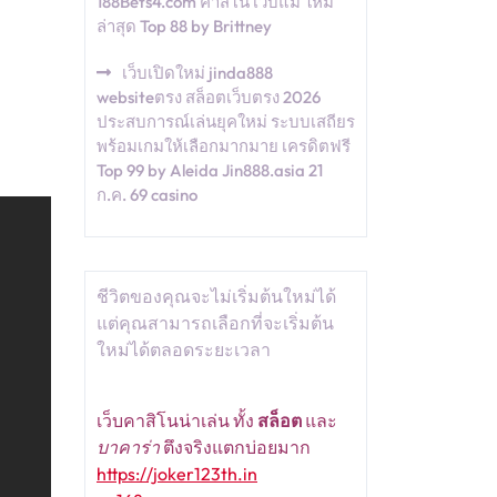
188Bets4.com คาสิโน เว็บแม่ ใหม่
ล่าสุด Top 88 by Brittney
เว็บเปิดใหม่ jinda888
websiteตรง สล็อตเว็บตรง 2026
ประสบการณ์เล่นยุคใหม่ ระบบเสถียร
พร้อมเกมให้เลือกมากมาย เครดิตฟรี
Top 99 by Aleida Jin888.asia 21
ก.ค. 69 casino
ชีวิตของคุณจะไม่เริ่มต้นใหม่ได้
แต่คุณสามารถเลือกที่จะเริ่มต้น
ใหม่ได้ตลอดระยะเวลา
เว็บคาสิโนน่าเล่น ทั้ง
สล็อต
และ
บาคาร่า
ตึงจริงแตกบ่อยมาก
https://joker123th.in