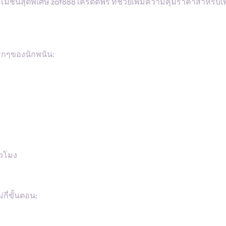
ปรโมชั่นสุดพิเศษ zaf888 เครดิตฟรี ที่ช่วยเพิ่มความคุ้มราคาสำหรับเ
บแรกๆของนักพนัน:
่วโมง
กี่ขั้นตอน: