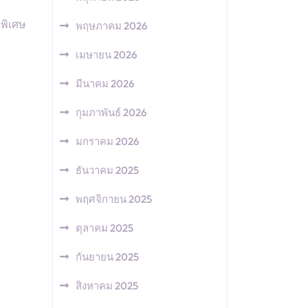
์พิเศษ
พฤษภาคม 2026
เมษายน 2026
มีนาคม 2026
กุมภาพันธ์ 2026
มกราคม 2026
ธันวาคม 2025
พฤศจิกายน 2025
ตุลาคม 2025
กันยายน 2025
สิงหาคม 2025