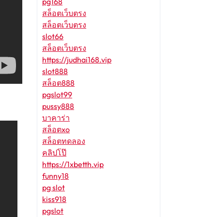
pg168
สล็อตเว็บตรง
สล็อตเว็บตรง
slot66
สล็อตเว็บตรง
https://judhai168.vip
slot888
สล็อต888
pgslot99
pussy888
บาคาร่า
สล็อตxo
สล็อตทดลอง
คลิปโป๊
https://1xbetth.vip
funny18
pg slot
kiss918
pgslot