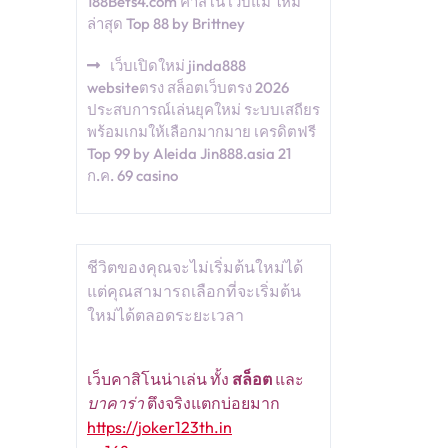
188Bets4.com คาสิโน เว็บแม่ ใหม่
ล่าสุด Top 88 by Brittney
เว็บเปิดใหม่ jinda888
websiteตรง สล็อตเว็บตรง 2026
ประสบการณ์เล่นยุคใหม่ ระบบเสถียร
พร้อมเกมให้เลือกมากมาย เครดิตฟรี
Top 99 by Aleida Jin888.asia 21
ก.ค. 69 casino
ชีวิตของคุณจะไม่เริ่มต้นใหม่ได้
แต่คุณสามารถเลือกที่จะเริ่มต้น
ใหม่ได้ตลอดระยะเวลา
เว็บคาสิโนน่าเล่น ทั้ง
สล็อต
และ
บาคาร่า
ตึงจริงแตกบ่อยมาก
https://joker123th.in