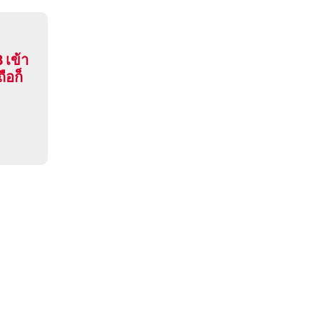
 เข้า
ือก็