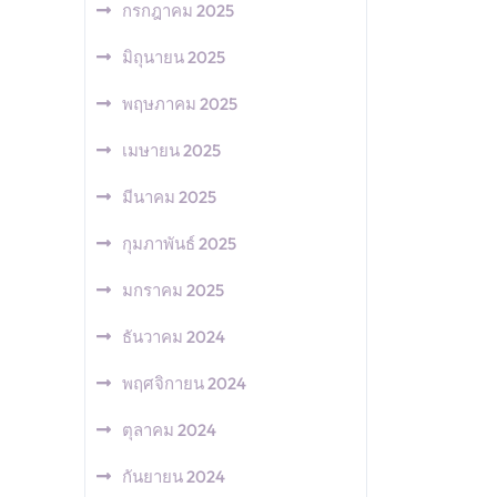
กรกฎาคม 2025
มิถุนายน 2025
พฤษภาคม 2025
เมษายน 2025
มีนาคม 2025
กุมภาพันธ์ 2025
มกราคม 2025
ธันวาคม 2024
พฤศจิกายน 2024
ตุลาคม 2024
กันยายน 2024