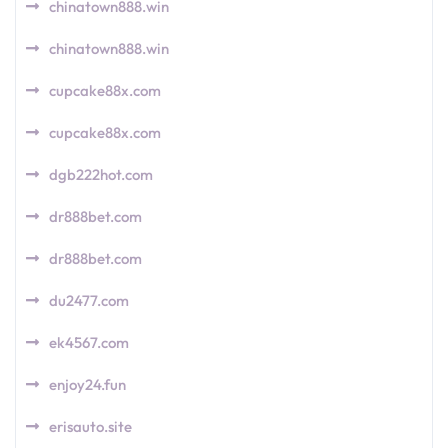
chinatown888.win
chinatown888.win
cupcake88x.com
cupcake88x.com
dgb222hot.com
dr888bet.com
dr888bet.com
du2477.com
ek4567.com
enjoy24.fun
erisauto.site