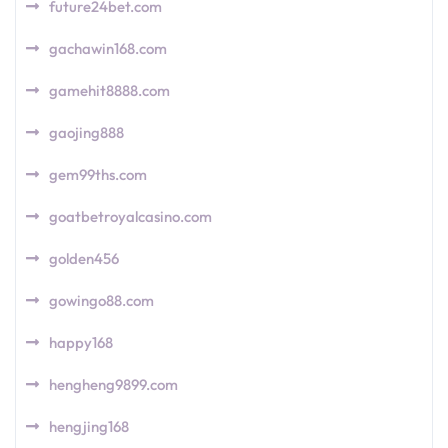
future24bet.com
gachawin168.com
gamehit8888.com
gaojing888
gem99ths.com
goatbetroyalcasino.com
golden456
gowingo88.com
happy168
hengheng9899.com
hengjing168