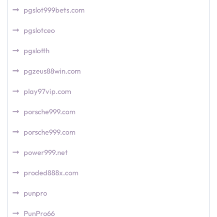
pgslot999bets.com
pgslotceo
pgslotth
pgzeus88win.com
play97vip.com
porsche999.com
porsche999.com
power999.net
proded888x.com
punpro
PunPro66