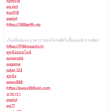
funny18
pg slot
kiss918
pgslot
https://188betth.vip
เว็บสล็อตและบาคาร่าของโครตดีเว็บนี้เล่นแล้วรวยจัดๆ
https://918kissauto.tv
ดูหนังออนไลน์
punpro66
sagame
joker 123
ดูหนัง
pussy888
https://pussy888win.com
บาคาร่า
pgslot
pg77