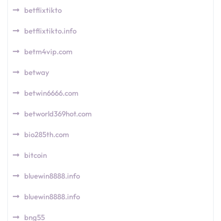
betflixtikto
betflixtikto.info
betm4vip.com
betway
betwin6666.com
betworld369hot.com
bio285th.com
bitcoin
bluewin8888.info
bluewin8888.info
bng55