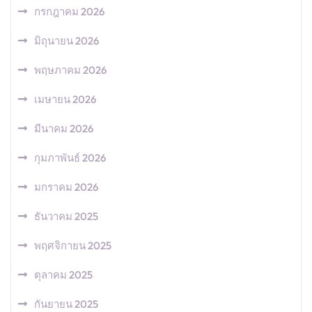
กรกฎาคม 2026
มิถุนายน 2026
พฤษภาคม 2026
เมษายน 2026
มีนาคม 2026
กุมภาพันธ์ 2026
มกราคม 2026
ธันวาคม 2025
พฤศจิกายน 2025
ตุลาคม 2025
กันยายน 2025