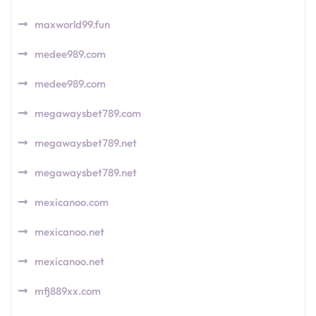
maxworld99.fun
medee989.com
medee989.com
megawaysbet789.com
megawaysbet789.net
megawaysbet789.net
mexicanoo.com
mexicanoo.net
mexicanoo.net
mfj889xx.com