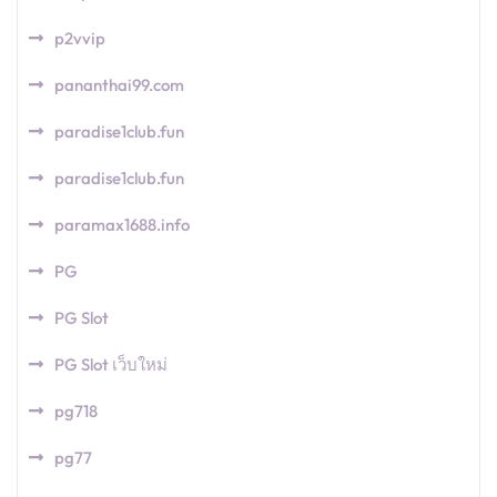
p2vvip
pananthai99.com
paradise1club.fun
paradise1club.fun
paramax1688.info
PG
PG Slot
PG Slot เว็บใหม่
pg718
pg77