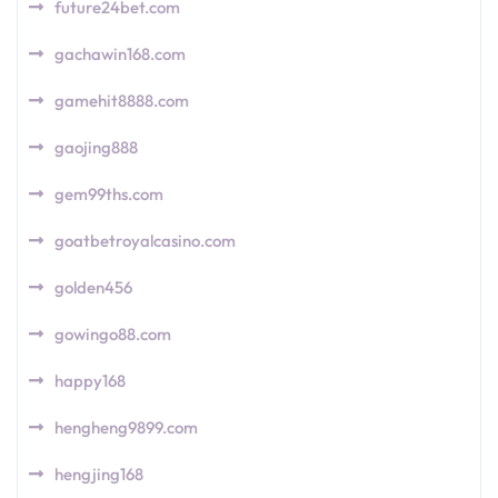
future24bet.com
gachawin168.com
gamehit8888.com
gaojing888
gem99ths.com
goatbetroyalcasino.com
golden456
gowingo88.com
happy168
hengheng9899.com
hengjing168