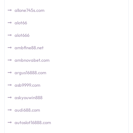
allone745s.com
alot66
alot666
ambfine88.net
ambnovabet.com
argus16888.com
asb9999.com
askyouwin888
audi688.com
autoslot16888.com