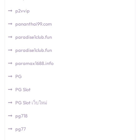
p2vvip
pananthai99.com
paradise1club.fun
paradise1club.fun
paramax1688.info
PG
PG Slot
PG Slot เว็บใหม่
pg718
pg77