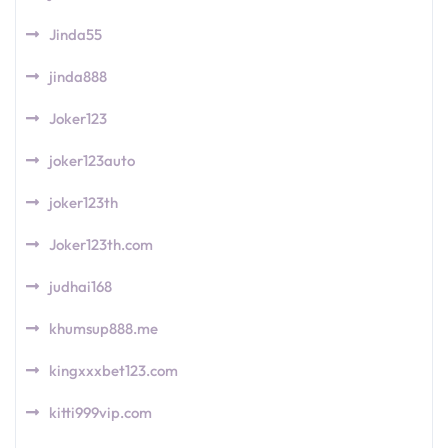
Jinda55
jinda888
Joker123
joker123auto
joker123th
Joker123th.com
judhai168
khumsup888.me
kingxxxbet123.com
kitti999vip.com