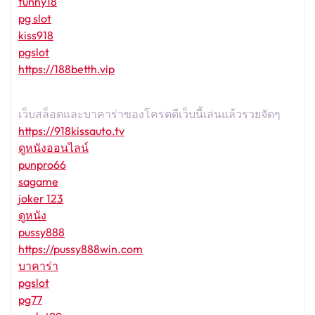
funny18
pg slot
kiss918
pgslot
https://188betth.vip
เว็บสล็อตและบาคาร่าของโครตดีเว็บนี้เล่นแล้วรวยจัดๆ
https://918kissauto.tv
ดูหนังออนไลน์
punpro66
sagame
joker 123
ดูหนัง
pussy888
https://pussy888win.com
บาคาร่า
pgslot
pg77