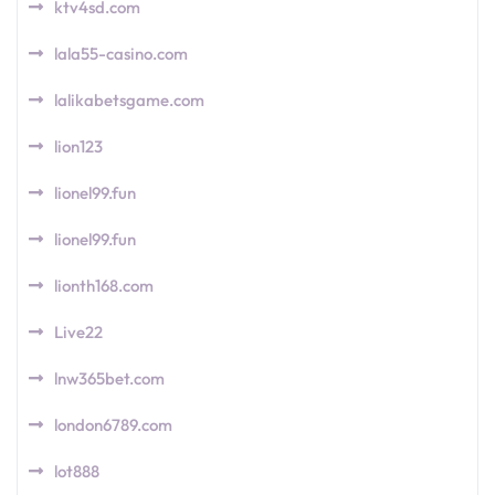
ktv4sd.com
lala55-casino.com
lalikabetsgame.com
lion123
lionel99.fun
lionel99.fun
lionth168.com
Live22
lnw365bet.com
london6789.com
lot888