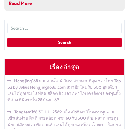
Read More
เรื่องล่าสุด
Hengjing168 หวยออนไลน์ อัตราจ่ายมากที่สุด ของไทย Top
52 by Julius Hengjing168d.com สมาชิกใหม่รับ 50% ยูสเดียว
เล่นได้ทุกเกม ไลฟ์สด สล็อต ยิงปลา กีฬา ไพ่ เครดิตฟรี ลงทุนทั้ง
ที่ต้อง ที่นี่เท่านั้น 28 กันยา 69
Tangtem168 30 JUL 2569 สล็อต168 คาสิโนครบทุกค่าย
เข้าเล่นง่าย ฟีลดี สายสล็อต ฝาก 60 รับ 300 ห้ามพลาด สายทุน
น้อย สมัครด่วน คัดมาแล้ว เล่นได้ทุกเกม สล็อตเว็บตรง เริ่มก่อน