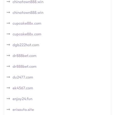
chinatown888.win
chinatown888.win
cupcake88x.com
cupcake88x.com
dgb222hot.com
dr888bet.com
dr888bet.com
du2477.com
ek4567.com
enjoy24.fun
erisauto.site