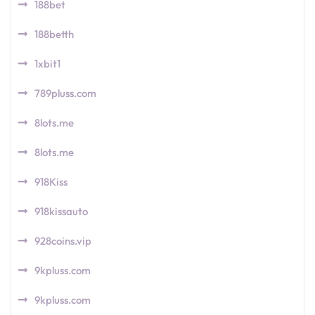
188bet
188betth
1xbit1
789pluss.com
8lots.me
8lots.me
918Kiss
918kissauto
928coins.vip
9kpluss.com
9kpluss.com