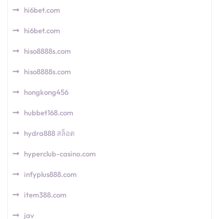
hi6bet.com
hi6bet.com
hiso8888s.com
hiso8888s.com
hongkong456
hubbet168.com
hydra888 สล็อต
hyperclub-casino.com
infyplus888.com
item388.com
jav