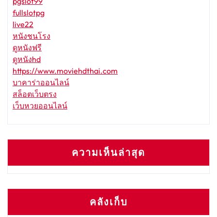
pgslot99
fullslotpg
live22
หนังชนโรง
ดูหนังฟรี
ดูหนังhd
https://www.moviehdthai.com
บาคาร่าออนไลน์
สล็อตเว็บตรง
เว็บหวยออนไลน์
ความเห็นล่าสุด
คลังเก็บ