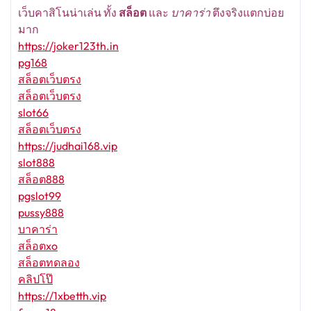
เว็บคาสิโนน่าเล่น ทั้ง
สล็อต
และ
บาคาร่า
ตึงจริงแตกบ่อย
มาก
https://joker123th.in
pg168
สล็อตเว็บตรง
สล็อตเว็บตรง
slot66
สล็อตเว็บตรง
https://judhai168.vip
slot888
สล็อต888
pgslot99
pussy888
บาคาร่า
สล็อตxo
สล็อตทดลอง
คลิปโป๊
https://1xbetth.vip