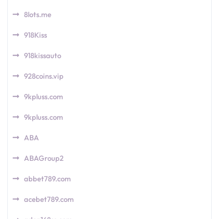
8lots.me
918Kiss
918kissauto
928coins.vip
9kpluss.com
9kpluss.com
ABA
ABAGroup2
abbet789.com
acebet789.com