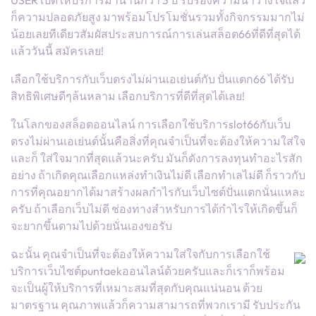
USER เปิดให้บริการมานานกว่า 3 ปี รับรองความน่าวางใจแล้ว
ก็ความปลอดภัยสูง มาพร้อมโปรโมชั่นรวมทั้งกิจกรรมมากไม่
น้อยเลยทีเดียวสัมผัสประสบการณ์การเล่นสล็อต66ที่ดีที่สุดได้
แล้ววันนี้ สมัครเลย!
เลือกใช้บริการกับเว็บตรงไม่ผ่านเอเย่นต์กับ ปั่นแตก66 ได้รับ
สิทธิพิเศษดีๆล้นหลาม เลือกบริการที่ดีที่สุดได้เลย!
ในโลกของสล็อตออนไลน์ การเลือกใช้บริการslot66กับเว็บ
ตรงไม่ผ่านเอเย่นต์นั้นคือสิ่งที่คุณจำเป็นที่จะต้องให้ความใส่ใจ
และก็ ใส่ใจมากที่สุดแล้วนะครับ มันก็ดังการลงทุนทำอะไรสัก
อย่าง ถ้าเกิดคุณเลือกแหล่งทำเงินไม่ดี เลือกทำเลไม่ดี ก็ราวกับ
การที่คุณอยากได้มาสร้างผลกำไรกับเว็บไซต์ปั่นแตกนั่นแหละ
ครับ ถ้าเลือกเว็บไม่ดี ช่องทางสำหรับการได้กำไรให้เกิดขึ้นก็
จะยากขึ้นตามไปด้วยนั่นเองขอรับ
ฉะนั้น คุณจำเป็นที่จะต้องให้ความใส่ใจกับการเลือกใช้
บริการเว็บไซต์puntaekออนไลน์ด้วยครับและก็เราก็พร้อม
จะเป็นผู้ให้บริการที่เหมาะสมที่สุดกับคุณแน่นอน ด้วย
มาตรฐาน คุณภาพแล้วก็ความสามารถที่พวกเรามี รับประกัน