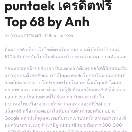
puntaek เครดิตฟรี
Top 68 by Anh
BY
DYLAN STEWART
11 มิถุนายน 2024
ปั่นแตก66 สล็อตเว็บไซต์ตรงไม่ผ่านเอเย่นต์ เว็บไซต์ตรงแท้
100% รับประกันโปรโมชั่นและกิจกรรมจำนวนมาก สมัครเลย!
ตอนแรกเลยจ้าขอรับ เรา ปั่นแตก66 ก็ต้องขอสวัสดีนักพนันปั่น
แตกทุกคนด้วยครับผม เราเป็นpuntaekเว็บตรงไม่ผ่านเอเย่นต์
ยอดนิยมอย่างมากในประเทศไทยในเวลานี้ แม้คุณยังไม่เคย
ทราบพวกเราล่ะก็ มาทำความรู้จักกันเลยจ๊ะนะครับ! ที่จำต้อง
บอกว่าเราเป็นเว็บตรงที่ได้รับความนิยมอย่างยิ่งใน
ประเทศไทยเนื่องจากว่าถ้าหากคุณทดลองเสิร์ชคำว่า
สล็อต66 หรือ สล็อตออนไลน์บนเว็บค้นหายอดนิยมอย่าง
Google แล้วล่ะก็คุณจะเจอกับพวกเราบนหน้าแรกอย่างแน่แท้
นะครับ เพราะเหตุว่าเรามีฐานสมาชิกมากยิ่งกว่า 500,000