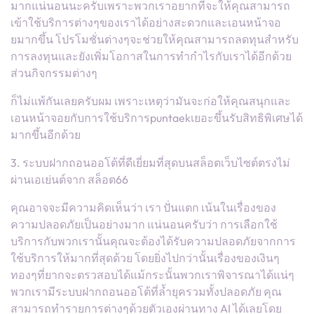
มากแน่นอนนะครับเพราะพวกเราอยากที่จะให้คุณสามารถ
เข้าใช้บริการต่างๆของเราได้อย่างสะดวกและเอนหน้าจอ
ยมากขึ้น โปรโมชั่นต่างๆจะช่วยให้คุณสามารถลดทุนสำหรับ
การลงทุนและยังเพิ่มโอกาสในการทำกำไรกับเราได้อีกด้วย
ส่วนกิจกรรมต่างๆ
ก็ไม่แพ้กันเลยครับผม เพราะเหตุว่ามันจะก่อให้คุณสนุกและ
เอนหน้าจอยกับการใช้บริการpuntaekเยอะขึ้นรับสิทธิพิเศษได้
มากขึ้นอีกด้วย
3. ระบบฝากถอนออโต้ที่ดีเยี่ยมที่สุดบนสล็อตเว็บไซต์ตรงไม่
ผ่านเอเย่นต์จาก สล็อต66
คุณอาจจะมีความคิดเห็นว่า เรา ปั่นแตก เน้นในเรื่องของ
ความปลอดภัยเป็นอย่างมาก แน่นอนครับว่า การเลือกใช้
บริการกับพวกเรานั้นคุณจะต้องได้รับความปลอดภัยจากการ
ใช้บริการให้มากที่สุดด้วย โดยยิ่งไปกว่านั้นเรื่องของเงินๆ
ทองๆที่ยากจะตรวสอบได้แม้กระนั้นพวกเราพิจารณาได้แน่ๆ
พวกเรามีระบบฝากถอนออโต้ที่ล้ำยุครวมทั้งปลอดภัย คุณ
สามารถทำรายการต่างๆด้วยตัวเองผ่านทาง AI ได้เลยโดย