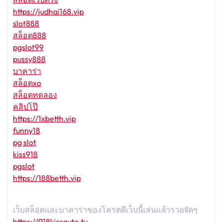
https://judhai168.vip
slot888
สล็อต888
pgslot99
pussy888
บาคาร่า
สล็อตxo
สล็อตทดลอง
คลิปโป๊
https://1xbetth.vip
funny18
pg slot
kiss918
pgslot
https://188betth.vip
เว็บสล็อตและบาคาร่าของโครตดีเว็บนี้เล่นแล้วรวยจัดๆ
https://918kissauto.tv