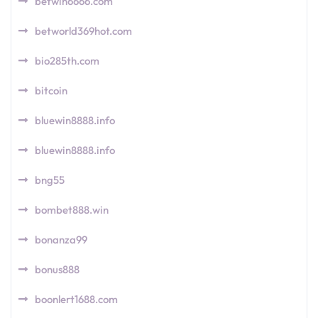
betwin6666.com
betworld369hot.com
bio285th.com
bitcoin
bluewin8888.info
bluewin8888.info
bng55
bombet888.win
bonanza99
bonus888
boonlert1688.com