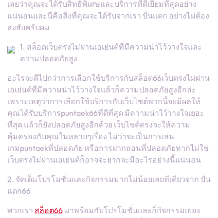
เลยว่าคุณจะได้รับสิทธิพิเศษและบริการที่ดีเยี่ยมที่สุดอย่าง
แน่นอนและนี่คือสิ่งที่คุณจะได้รับจากเรา ปั่นแตก อย่างไม่ต้อง
สงสัยครับผม
1. สล็อตเว็บตรงไม่ผ่านเอเย่นต์ที่มีความน่าไว้วางใจและ
ความปลอดภัยสูง
อะไรจะดีไปกว่าการเลือกใช้บริการกับสล็อต66เว็บตรงไม่ผ่าน
เอเย่นต์ที่มีความน่าไว้วางใจแล้วก็ความปลอดภัยสูงอีกล่ะ
เพราะเหตุว่าการเลือกใช้บริการกับเว็บไซต์พวกนี้จะมีผลให้
คุณได้รับบริการpuntaek66ที่ดีที่สุด มีความน่าไว้วางใจเยอะ
ที่สุด แล้วก็ยังปลอดภัยสูงอีกด้วย เว็บไซต์ตรงจะให้ความ
คุ้มครองกับคุณในหลายๆเรื่อง ไม่ว่าจะเป็นการเล่น
เกมpuntaekที่ปลอดภัย หรือการฝากถอนที่ปลอดภัยหากไม่ใช่
เว็บตรงไม่ผ่านเอเย่นต์ก็อาจจะยากจะมีอะไรอย่างนี้แน่นอน
2. จัดเต็มโปรโมชั่นและกิจกรรมมากไม่น้อยเลยทีเดียวจาก ปั่น
แตก66
พวกเรา
สล็อต66
มาพร้อมกับโปรโมชั่นและก็กิจกรรมเยอะ