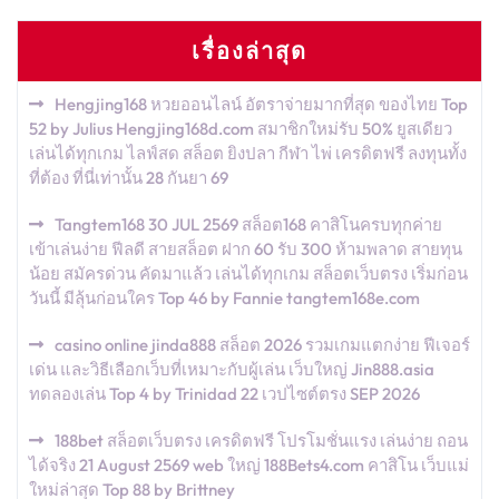
เรื่องล่าสุด
Hengjing168 หวยออนไลน์ อัตราจ่ายมากที่สุด ของไทย Top
52 by Julius Hengjing168d.com สมาชิกใหม่รับ 50% ยูสเดียว
เล่นได้ทุกเกม ไลฟ์สด สล็อต ยิงปลา กีฬา ไพ่ เครดิตฟรี ลงทุนทั้ง
ที่ต้อง ที่นี่เท่านั้น 28 กันยา 69
Tangtem168 30 JUL 2569 สล็อต168 คาสิโนครบทุกค่าย
เข้าเล่นง่าย ฟีลดี สายสล็อต ฝาก 60 รับ 300 ห้ามพลาด สายทุน
น้อย สมัครด่วน คัดมาแล้ว เล่นได้ทุกเกม สล็อตเว็บตรง เริ่มก่อน
วันนี้ มีลุ้นก่อนใคร Top 46 by Fannie tangtem168e.com
casino online jinda888 สล็อต 2026 รวมเกมแตกง่าย ฟีเจอร์
เด่น และวิธีเลือกเว็บที่เหมาะกับผู้เล่น เว็บใหญ่ Jin888.asia
ทดลองเล่น Top 4 by Trinidad 22 เวปไซต์ตรง SEP 2026
188bet สล็อตเว็บตรง เครดิตฟรี โปรโมชั่นแรง เล่นง่าย ถอน
ได้จริง 21 August 2569 web ใหญ่ 188Bets4.com คาสิโน เว็บแม่
ใหม่ล่าสุด Top 88 by Brittney