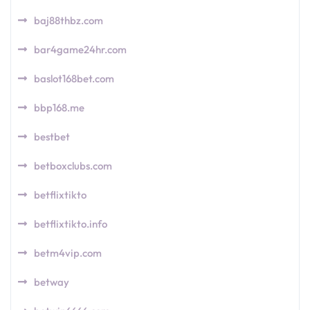
baj88thbz.com
bar4game24hr.com
baslot168bet.com
bbp168.me
bestbet
betboxclubs.com
betflixtikto
betflixtikto.info
betm4vip.com
betway