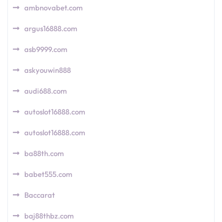
ambnovabet.com
argus16888.com
asb9999.com
askyouwin888
audi688.com
autoslot16888.com
autoslot16888.com
ba88th.com
babet555.com
Baccarat
baj88thbz.com