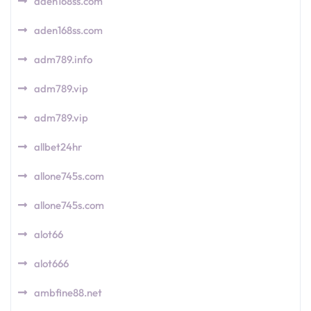
aden168ss.com
aden168ss.com
adm789.info
adm789.vip
adm789.vip
allbet24hr
allone745s.com
allone745s.com
alot66
alot666
ambfine88.net