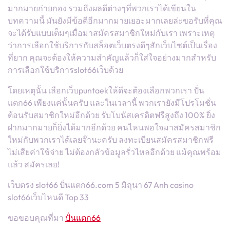
มากมายก่ายกอง รวมถึงผลดีต่างๆที่พวกเราได้เขียนใน
บทความนี้ มันยังมีข้อดีอีกมากมายเยอะมากเลยล่ะขอรับที่คุณ
จะได้รับแบบเต็มๆเมื่อมาสมัครสมาชิกใหม่กับเรา เพราะเหตุ
ว่าการเลือกใช้บริการกับสล็อตเว็บตรงดีๆสักเว็บไซต์เป็นเรื่อง
ที่ยาก คุณจะต้องให้ความสำคัญแล้วก็ใส่ใจอย่างมากสำหรับ
การเลือกใช้บริการslot66เว็บด้วย
โดยเหตุนั้น เลือกเว็บpuntaekให้ดีจะต้องเลือกพวกเรา ปั่น
แตก66 เพียงแค่นั้นครับ และในเวลานี้ พวกเรายังมีโปรโมชั่น
ต้อนรับสมาชิกใหม่อีกด้วย รับโบนัสเครดิตฟรีสูงถึง 100% ยิ่ง
ฝากมากมายก็ยิ่งได้มากอีกด้วย คนไหนพอใจมาสมัครสมาชิก
ใหม่กับพวกเราได้เลยจ๊านะครับ ลงทะเบียนสมัครสมาชิกฟรี
ไม่เสียค่าใช้จ่าย ไม่ต้องกลัวข้อมูลรั่วไหลอีกด้วย แม้คุณพร้อม
แล้ว สมัครเลย!
เว็บตรง slot66 ปั่นแตก66.com 5 มิถุนา 67 Anh casino
slot66เว็บไหนดี Top 33
ขอขอบคุณที่มา
ปั่นแตก66