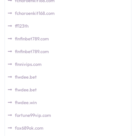
fcharoenkit168.com
fcharoenkit168.com
ff123th
finfinbet789.com
finfinbet789.com
finnivips.com
fiwdee.bet
fiwdee.bet
fiwdee.win
fortune99vip.com
fox689ok.com