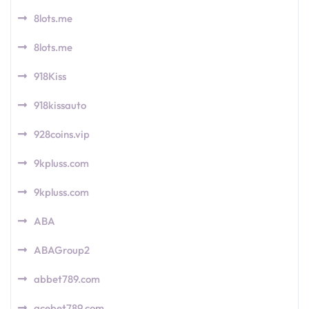
8lots.me
8lots.me
918Kiss
918kissauto
928coins.vip
9kpluss.com
9kpluss.com
ABA
ABAGroup2
abbet789.com
acebet789.com