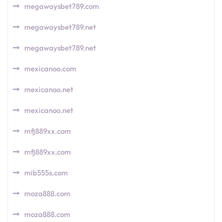
megawaysbet789.com
megawaysbet789.net
megawaysbet789.net
mexicanoo.com
mexicanoo.net
mexicanoo.net
mfj889xx.com
mfj889xx.com
mib555s.com
moza888.com
moza888.com