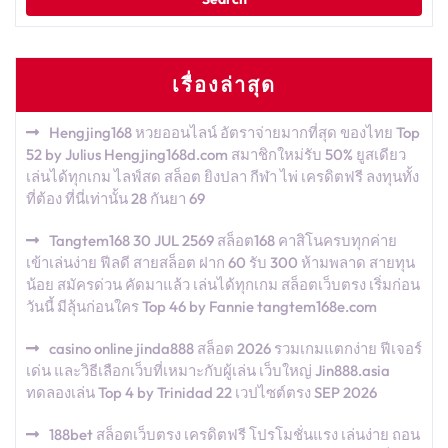
เรื่องล่าสุด
Hengjing168 หวยออนไลน์ อัตราจ่ายมากที่สุด ของไทย Top
52 by Julius Hengjing168d.com สมาชิกใหม่รับ 50% ยูสเดียว
เล่นได้ทุกเกม ไลฟ์สด สล็อต ยิงปลา กีฬา ไพ่ เครดิตฟรี ลงทุนทั้ง
ที่ต้อง ที่นี่เท่านั้น 28 กันยา 69
Tangtem168 30 JUL 2569 สล็อต168 คาสิโนครบทุกค่าย
เข้าเล่นง่าย ฟีลดี สายสล็อต ฝาก 60 รับ 300 ห้ามพลาด สายทุน
น้อย สมัครด่วน คัดมาแล้ว เล่นได้ทุกเกม สล็อตเว็บตรง เริ่มก่อน
วันนี้ มีลุ้นก่อนใคร Top 46 by Fannie tangtem168e.com
casino online jinda888 สล็อต 2026 รวมเกมแตกง่าย ฟีเจอร์
เด่น และวิธีเลือกเว็บที่เหมาะกับผู้เล่น เว็บใหญ่ Jin888.asia
ทดลองเล่น Top 4 by Trinidad 22 เวปไซต์ตรง SEP 2026
188bet สล็อตเว็บตรง เครดิตฟรี โปรโมชั่นแรง เล่นง่าย ถอน