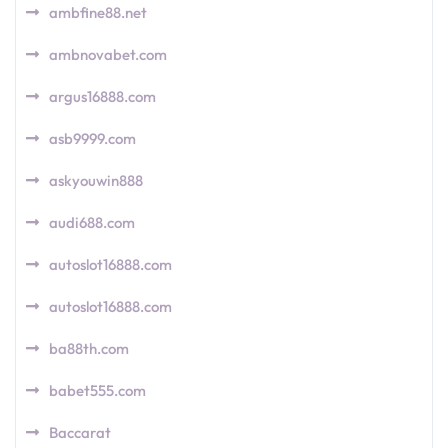
ambfine88.net
ambnovabet.com
argus16888.com
asb9999.com
askyouwin888
audi688.com
autoslot16888.com
autoslot16888.com
ba88th.com
babet555.com
Baccarat