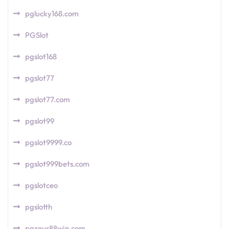
pglucky168.com
PGSlot
pgslot168
pgslot77
pgslot77.com
pgslot99
pgslot9999.co
pgslot999bets.com
pgslotceo
pgslotth
pgzeus88win.com