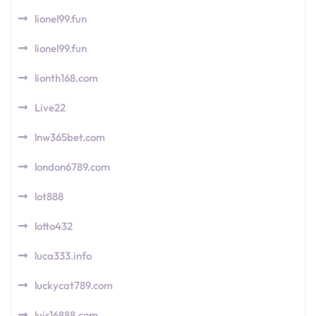
lionel99.fun
lionel99.fun
lionth168.com
Live22
lnw365bet.com
london6789.com
lot888
lotto432
luca333.info
luckycat789.com
luis16888.com