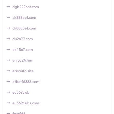
dgb222hot.com
dr888bet.com
dr888bet.com
du2477.com
ek4567.com
enjoy24.fun
erisauto.site
etbet16888.com
eu369club
eu369clubs.com
faro168