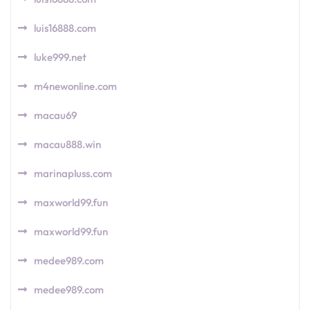
luis16888.com
luke999.net
m4newonline.com
macau69
macau888.win
marinapluss.com
maxworld99.fun
maxworld99.fun
medee989.com
medee989.com