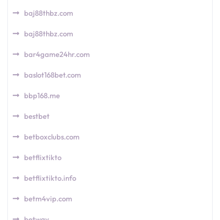
baj88thbz.com
baj88thbz.com
bar4game24hr.com
baslot168bet.com
bbp168.me
bestbet
betboxclubs.com
betflixtikto
betflixtikto.info
betm4vip.com
betway