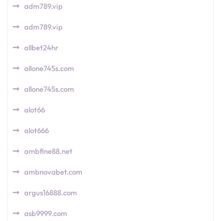
adm789.vip
adm789.vip
allbet24hr
allone745s.com
allone745s.com
alot66
alot666
ambfine88.net
ambnovabet.com
argus16888.com
asb9999.com