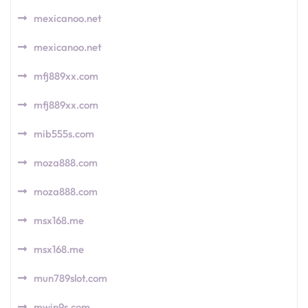
mexicanoo.net
mexicanoo.net
mfj889xx.com
mfj889xx.com
mib555s.com
moza888.com
moza888.com
msx168.me
msx168.me
mun789slot.com
mwin9s.com