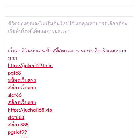
ชีวิตของคุณจะไม่เริ่มต้นใหม่ได้ แต่คุณสามารถเลือกที่จะ
เริ่มต้นใหม่ได้ตลอดระยะเวลา
เว็บคาสิโนน่าเล่น ทั้ง
สล็อต
และ
บาคาร่า
ตึงจริงแตกบ่อย
มาก
https://joker123th.in
pg168
สล็อตเว็บตรง
สล็อตเว็บตรง
slot66
สล็อตเว็บตรง
https://judhai168.vip
slot888
สล็อต888
pgslot99