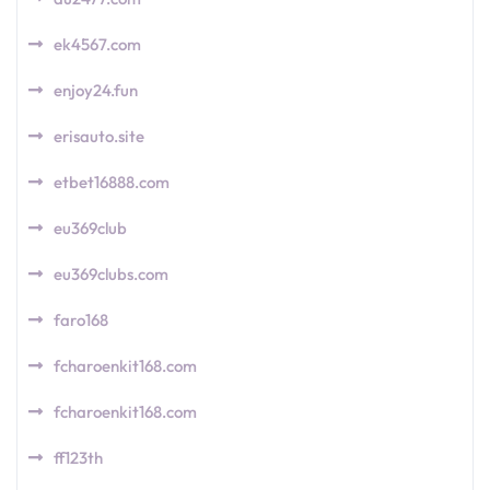
ek4567.com
enjoy24.fun
erisauto.site
etbet16888.com
eu369club
eu369clubs.com
faro168
fcharoenkit168.com
fcharoenkit168.com
ff123th