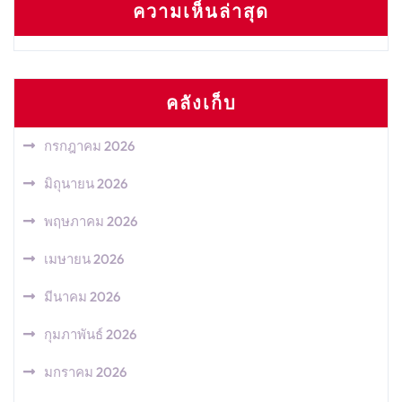
ความเห็นล่าสุด
คลังเก็บ
กรกฎาคม 2026
มิถุนายน 2026
พฤษภาคม 2026
เมษายน 2026
มีนาคม 2026
กุมภาพันธ์ 2026
มกราคม 2026