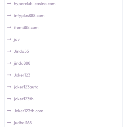
hyperclub-casino.com
infyplus888.com
item388.com
jav
Jinda55
jinda888
Joker123
joker123auto
joker123th
Joker123th.com
judhai168