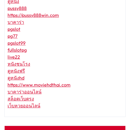
ดูหนัง
pussy888
https://pussy888win.com
บาคาร่า
pgslot
pg77
pgslot99
fullslotpg
live22
หนังชนโรง
ดูหนังฟรี
ดูหนังhd
https://www.moviehdthai.com
บาคาร่าออนไลน์
สล็อตเว็บตรง
เว็บหวยออนไลน์