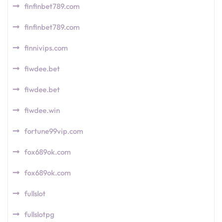
finfinbet789.com
finfinbet789.com
finnivips.com
fiwdee.bet
fiwdee.bet
fiwdee.win
fortune99vip.com
fox689ok.com
fox689ok.com
fullslot
fullslotpg