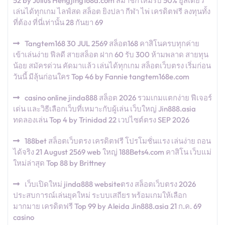
52 by Julius Hengjing168d.com สมาชิกใหม่รับ 50% ยูสเดียว
เล่นได้ทุกเกม ไลฟ์สด สล็อต ยิงปลา กีฬา ไพ่ เครดิตฟรี ลงทุนทั้ง
ที่ต้อง ที่นี่เท่านั้น 28 กันยา 69
Tangtem168 30 JUL 2569 สล็อต168 คาสิโนครบทุกค่าย
เข้าเล่นง่าย ฟีลดี สายสล็อต ฝาก 60 รับ 300 ห้ามพลาด สายทุน
น้อย สมัครด่วน คัดมาแล้ว เล่นได้ทุกเกม สล็อตเว็บตรง เริ่มก่อน
วันนี้ มีลุ้นก่อนใคร Top 46 by Fannie tangtem168e.com
casino online jinda888 สล็อต 2026 รวมเกมแตกง่าย ฟีเจอร์
เด่น และวิธีเลือกเว็บที่เหมาะกับผู้เล่น เว็บใหญ่ Jin888.asia
ทดลองเล่น Top 4 by Trinidad 22 เวปไซต์ตรง SEP 2026
188bet สล็อตเว็บตรง เครดิตฟรี โปรโมชั่นแรง เล่นง่าย ถอน
ได้จริง 21 August 2569 web ใหญ่ 188Bets4.com คาสิโน เว็บแม่
ใหม่ล่าสุด Top 88 by Brittney
เว็บเปิดใหม่ jinda888 websiteตรง สล็อตเว็บตรง 2026
ประสบการณ์เล่นยุคใหม่ ระบบเสถียร พร้อมเกมให้เลือก
มากมาย เครดิตฟรี Top 99 by Aleida Jin888.asia 21 ก.ค. 69
casino