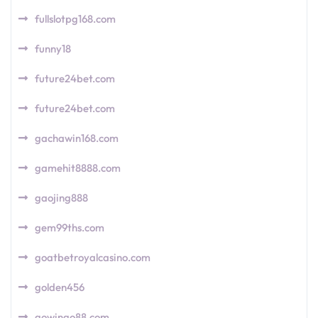
fullslotpg168.com
funny18
future24bet.com
future24bet.com
gachawin168.com
gamehit8888.com
gaojing888
gem99ths.com
goatbetroyalcasino.com
golden456
gowingo88.com